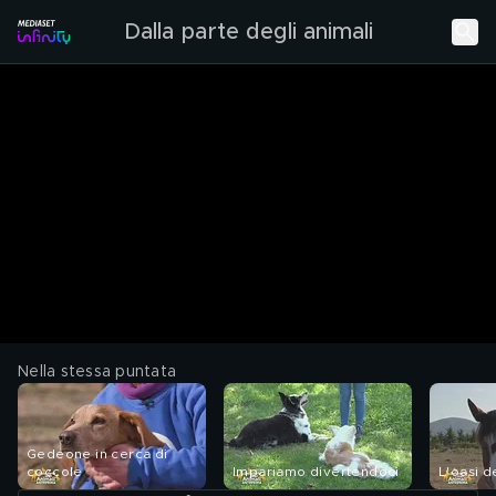
Dalla parte degli animali
Nella stessa puntata
Gedeone in cerca di
coccole
Impariamo divertendoci
L'oasi de