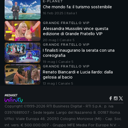
E-PLANET
Che mondo fa: il turismo sostenibile
16 feb 2025 | Italia 1
GRANDE FRATELLO VIP
Alessandra Mussolini vince questa
edizione di Grande Fratello VIP
20 mag | Canale 5
GRANDE FRATELLO VIP
I finalisti inaugurano la serata con una
coreografia
19 mag | Canale 5
GRANDE FRATELLO VIP
Renato Biancardi e Lucia Ilardo: dalla
gelosia al bacio
13 mag | Canale 5
Copyright ©1999-2026 RTI Business Digital - RTI S.p.A.: p. iva
03976881007 - Sede legale: Largo del Nazareno 8, 00187 Roma.
Uffici: Viale Europa 46, 20093 Cologno Monzese (MI) - Cap. Soc.
int. vers. € 500.000.007 - Gruppo MFE Media For Europe N.V. -