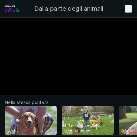
Dalla parte degli animali
Nella stessa puntata
Il "terra" insegnato
Lucky
diversamente
A spass