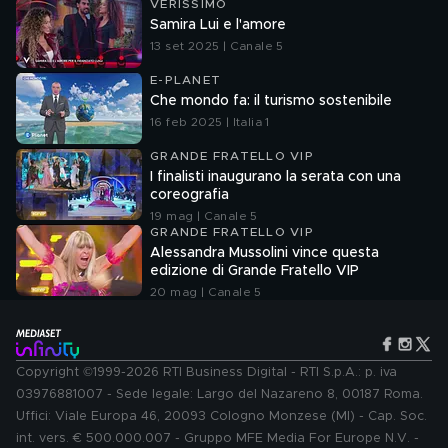
VERISSIMO
Samira Lui e l'amore
13 set 2025 | Canale 5
E-PLANET
Che mondo fa: il turismo sostenibile
16 feb 2025 | Italia 1
GRANDE FRATELLO VIP
I finalisti inaugurano la serata con una
coreografia
19 mag | Canale 5
GRANDE FRATELLO VIP
Alessandra Mussolini vince questa
edizione di Grande Fratello VIP
20 mag | Canale 5
Copyright ©1999-2026 RTI Business Digital - RTI S.p.A.: p. iva
03976881007 - Sede legale: Largo del Nazareno 8, 00187 Roma.
Uffici: Viale Europa 46, 20093 Cologno Monzese (MI) - Cap. Soc.
int. vers. € 500.000.007 - Gruppo MFE Media For Europe N.V. -