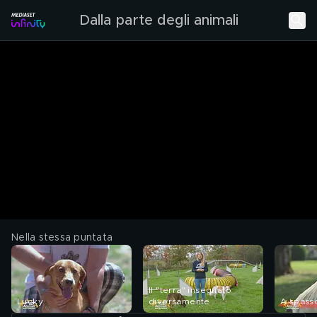
Dalla parte degli animali
Nella stessa puntata
Il "terra" insegnato
Lucky
diversamente
A spass