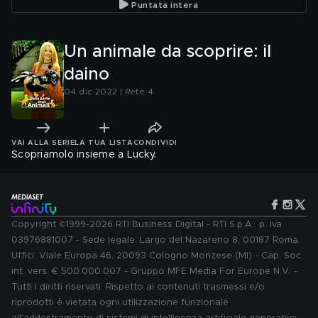
Puntata intera
Un animale da scoprire: il
daino
04 dic 2022 | Rete 4
VAI ALLA SERIE
LA TUA LISTA
CONDIVIDI
Scopriamolo insieme a Lucky.
Copyright ©1999-2026 RTI Business Digital - RTI S.p.A.: p. iva
03976881007 - Sede legale: Largo del Nazareno 8, 00187 Roma.
Uffici: Viale Europa 46, 20093 Cologno Monzese (MI) - Cap. Soc.
int. vers. € 500.000.007 - Gruppo MFE Media For Europe N.V. -
Tutti i diritti riservati. Rispetto ai contenuti trasmessi e/o
riprodotti è vietata ogni utilizzazione funzionale