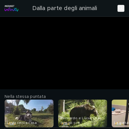
Dalla parte degli animali
Nella stessa puntata
Bernardo e Luisa, vita
Loda cerca casa
con gli orsi
La gatta 