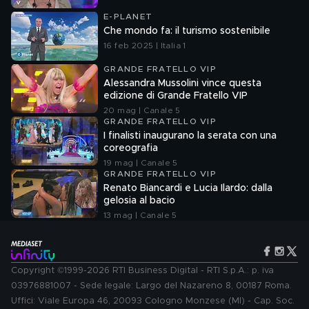
E-PLANET
Che mondo fa: il turismo sostenibile
16 feb 2025 | Italia 1
GRANDE FRATELLO VIP
Alessandra Mussolini vince questa
edizione di Grande Fratello VIP
20 mag | Canale 5
GRANDE FRATELLO VIP
I finalisti inaugurano la serata con una
coreografia
19 mag | Canale 5
GRANDE FRATELLO VIP
Renato Biancardi e Lucia Ilardo: dalla
gelosia al bacio
13 mag | Canale 5
Copyright ©1999-2026 RTI Business Digital - RTI S.p.A.: p. iva
03976881007 - Sede legale: Largo del Nazareno 8, 00187 Roma.
Uffici: Viale Europa 46, 20093 Cologno Monzese (MI) - Cap. Soc.