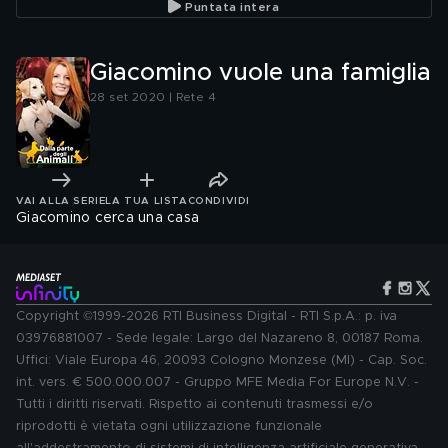
Puntata intera
Giacomino vuole una famiglia
28 set 2020 | Rete 4
VAI ALLA SERIE
LA TUA LISTA
CONDIVIDI
Giacomino cerca una casa
Copyright ©1999-2026 RTI Business Digital - RTI S.p.A.: p. iva
03976881007 - Sede legale: Largo del Nazareno 8, 00187 Roma.
Uffici: Viale Europa 46, 20093 Cologno Monzese (MI) - Cap. Soc.
int. vers. € 500.000.007 - Gruppo MFE Media For Europe N.V. -
Tutti i diritti riservati. Rispetto ai contenuti trasmessi e/o
riprodotti è vietata ogni utilizzazione funzionale