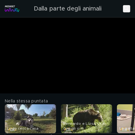
Dalla parte degli animali
Nella stessa puntata
Bernardo e Luisa, vita
Loda cerca casa
con gli orsi
La gatta 