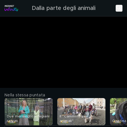
Dalla parte degli animali
Nella stessa puntata
Due meravigliosi fagiani
Il "Cammino per gli
salvati
animali"
Giustina