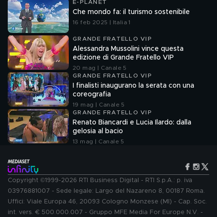
E-PLANET
Che mondo fa: il turismo sostenibile
16 feb 2025 | Italia 1
GRANDE FRATELLO VIP
Alessandra Mussolini vince questa
edizione di Grande Fratello VIP
20 mag | Canale 5
GRANDE FRATELLO VIP
I finalisti inaugurano la serata con una
coreografia
19 mag | Canale 5
GRANDE FRATELLO VIP
Renato Biancardi e Lucia Ilardo: dalla
gelosia al bacio
13 mag | Canale 5
Copyright ©1999-2026 RTI Business Digital - RTI S.p.A.: p. iva
03976881007 - Sede legale: Largo del Nazareno 8, 00187 Roma.
Uffici: Viale Europa 46, 20093 Cologno Monzese (MI) - Cap. Soc.
int. vers. € 500.000.007 - Gruppo MFE Media For Europe N.V. -