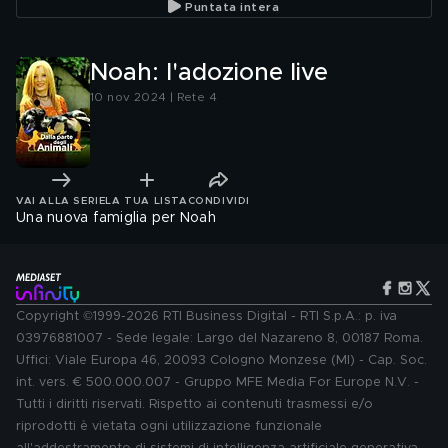
Puntata intera
Noah: l'adozione live
10 nov 2024 | Rete 4
VAI ALLA SERIE
LA TUA LISTA
CONDIVIDI
Una nuova famiglia per Noah
Copyright ©1999-2026 RTI Business Digital - RTI S.p.A.: p. iva
03976881007 - Sede legale: Largo del Nazareno 8, 00187 Roma.
Uffici: Viale Europa 46, 20093 Cologno Monzese (MI) - Cap. Soc.
int. vers. € 500.000.007 - Gruppo MFE Media For Europe N.V. -
Tutti i diritti riservati. Rispetto ai contenuti trasmessi e/o
riprodotti è vietata ogni utilizzazione funzionale