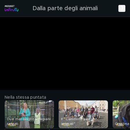
Dalla parte degli animali
Nella stessa puntata
Due meravigliosi fagiani
Il "Cammino per gli
salvati
animali"
Giustina