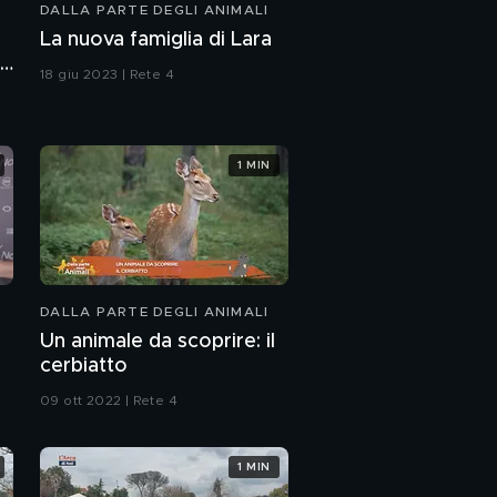
DALLA PARTE DEGLI ANIMALI
Paco
La nuova famiglia di Lara
i
18 giu 2023 | Rete 4
E' stata smarrita
Violetta
1 MIN
Pepe
DALLA PARTE DEGLI ANIMALI
Un animale da scoprire: il
cerbiatto
09 ott 2022 | Rete 4
1 MIN