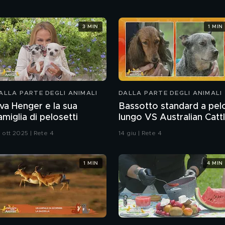
3 MIN
1 MIN
ALLA PARTE DEGLI ANIMALI
DALLA PARTE DEGLI ANIMALI
va Henger e la sua
Bassotto standard a pel
amiglia di pelosetti
lungo VS Australian Catt
dog
 ott 2025 | Rete 4
14 giu | Rete 4
1 MIN
4 MIN