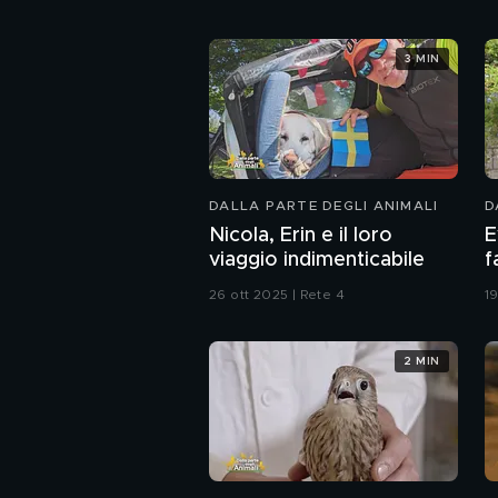
3 MIN
DALLA PARTE DEGLI ANIMALI
D
Nicola, Erin e il loro
E
viaggio indimenticabile
f
26 ott 2025 | Rete 4
19
2 MIN