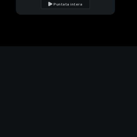
Puntata intera
Il tasso Guado
Volontari per amore
L'importanza della
toelettatura
Il salvataggio di Nico
Il coccolone Alvaro
Frida, la bambina
speciale di: Cristina