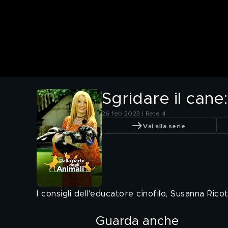
Sgridare il cane
26 feb 2023 | Rete 4
Vai alla serie
I consigli dell'educatore cinofilo, Susanna Ricott
Guarda anche