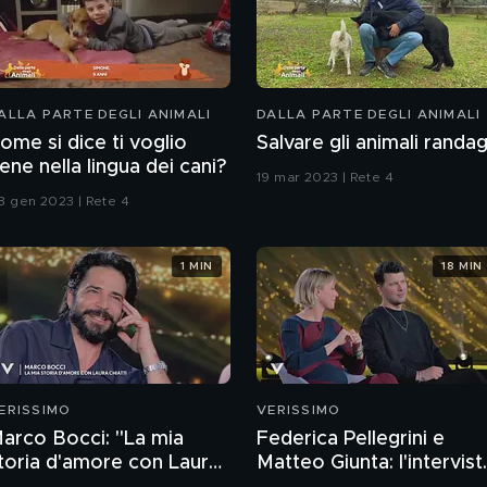
ALLA PARTE DEGLI ANIMALI
DALLA PARTE DEGLI ANIMALI
ome si dice ti voglio
Salvare gli animali randag
ene nella lingua dei cani?
19 mar 2023 | Rete 4
8 gen 2023 | Rete 4
1 MIN
18 MIN
ERISSIMO
VERISSIMO
arco Bocci: "La mia
Federica Pellegrini e
toria d'amore con Laura
Matteo Giunta: l'intervist