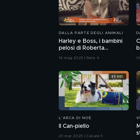
DALLA PARTE DEGLI ANIMALI
D
Harley e Boss, i bambini
C
pelosi di Roberta
b
Bruzzone
14 mag 2023 | Rete 4
0
23 SEC
L'ARCA DI NOÈ
V
Il Can-piello
M
s
23 mar 2025 | Canale 5