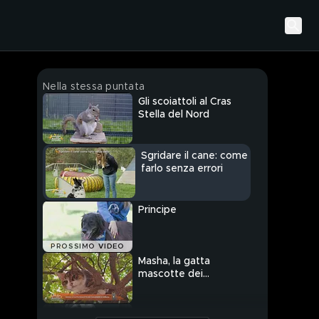
Nella stessa puntata
Gli scoiattoli al Cras
Stella del Nord
Sgridare il cane: come
farlo senza errori
Principe
PROSSIMO VIDEO
Masha, la gatta
mascotte dei
carabinieri di Venezia
Roger