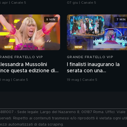
hiatti"
integrale
6 apr | Canale 5
07 giu | Canale 5
9 MIN
7 MIN
RANDE FRATELLO VIP
GRANDE FRATELLO VIP
lessandra Mussolini
I finalisti inaugurano la
ince questa edizione di
serata con una
rande Fratello VIP
coreografia
0 mag | Canale 5
19 mag | Canale 5
76881007 - Sede legale: Largo del Nazareno 8, 00187 Roma. Uffici: Vial
ervati. Rispetto ai contenuti trasmessi e/o riprodotti è vietata ogni uti
 mezzi automatizzati di data scraping.