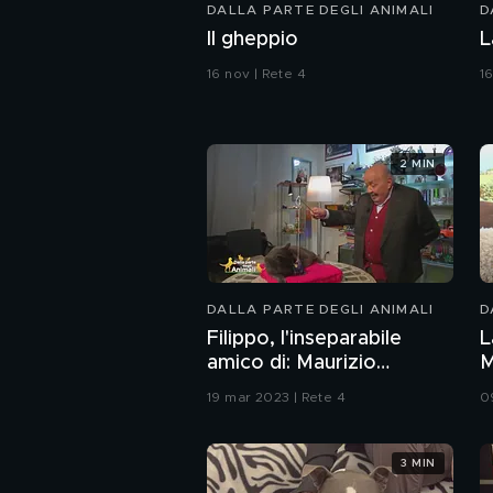
DALLA PARTE DEGLI ANIMALI
D
Il gheppio
L
16 nov | Rete 4
1
2 MIN
DALLA PARTE DEGLI ANIMALI
D
Filippo, l'inseparabile
L
amico di: Maurizio
M
Costanzo
19 mar 2023 | Rete 4
0
3 MIN