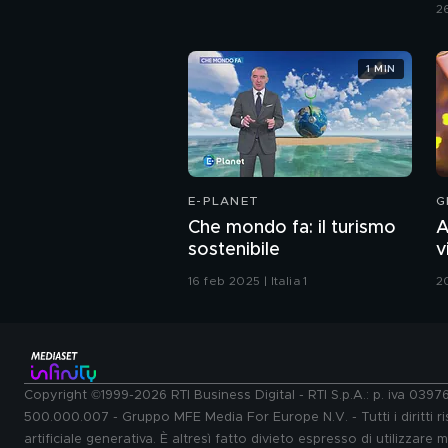
C
2
1 MIN
E-PLANET
G
Che mondo fa: il turismo
A
sostenibile
v
G
16 feb 2025 | Italia 1
2
Copyright ©1999-2026 RTI Business Digital - RTI S.p.A.: p. iva 039
500.000.007 - Gruppo MFE Media For Europe N.V. - Tutti i diritti ris
artificiale generativa. È altresì fatto divieto espresso di utilizzare