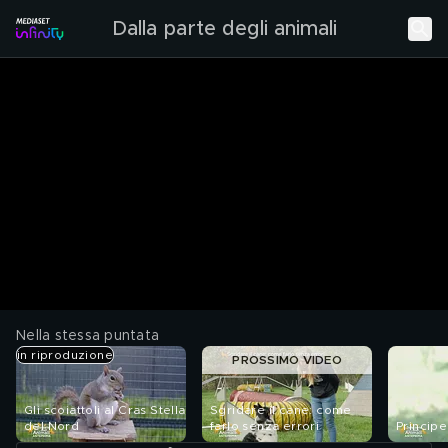
Dalla parte degli animali
Nella stessa puntata
in riproduzione
PROSSIMO VIDEO
Gli scoiattoli al Cras Stella
Sgridare il cane: come
del Nord
farlo senza errori
Principe