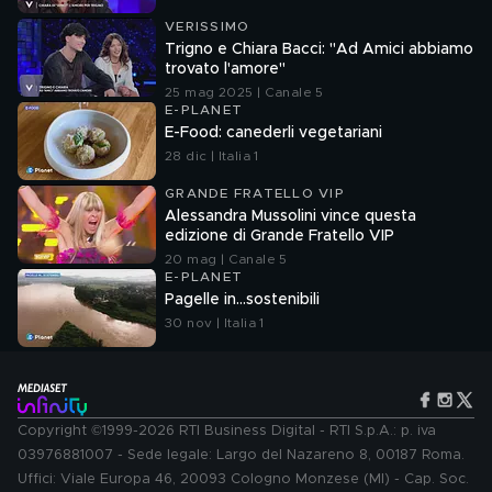
VERISSIMO
Trigno e Chiara Bacci: "Ad Amici abbiamo
trovato l'amore"
25 mag 2025 | Canale 5
E-PLANET
E-Food: canederli vegetariani
28 dic | Italia 1
GRANDE FRATELLO VIP
Alessandra Mussolini vince questa
edizione di Grande Fratello VIP
20 mag | Canale 5
E-PLANET
Pagelle in...sostenibili
30 nov | Italia 1
Copyright ©1999-2026 RTI Business Digital - RTI S.p.A.: p. iva
03976881007 - Sede legale: Largo del Nazareno 8, 00187 Roma.
Uffici: Viale Europa 46, 20093 Cologno Monzese (MI) - Cap. Soc.