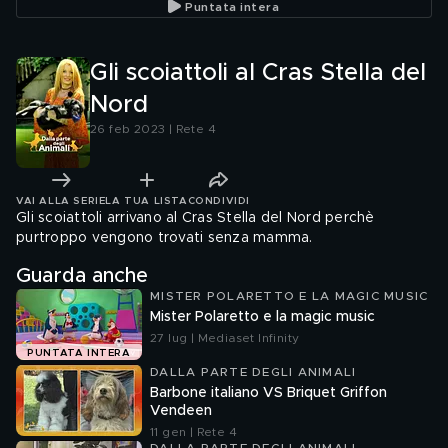
Puntata intera
Gli scoiattoli al Cras Stella del
Nord
26 feb 2023 | Rete 4
VAI ALLA SERIE
LA TUA LISTA
CONDIVIDI
Gli scoiattoli arrivano al Cras Stella del Nord perchè
purtroppo vengono trovati senza mamma.
Guarda anche
MISTER POLARETTO E LA MAGIC MUSIC
Mister Polaretto e la magic music
27 lug | Mediaset Infinity
PUNTATA INTERA
DALLA PARTE DEGLI ANIMALI
Barbone italiano VS Briquet Griffon
Vendeen
11 gen | Rete 4