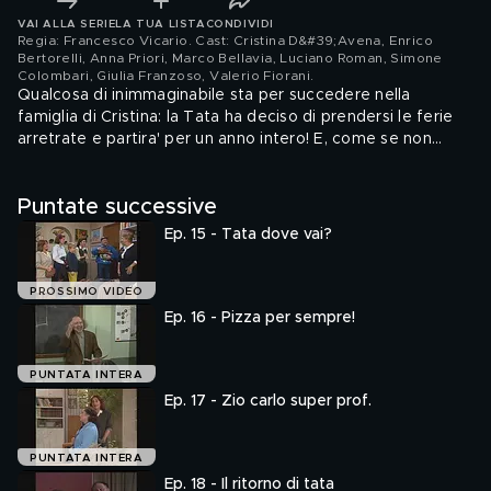
VAI ALLA SERIE
LA TUA LISTA
CONDIVIDI
Regia: Francesco Vicario. Cast: Cristina D&#39;Avena, Enrico
Bertorelli, Anna Priori, Marco Bellavia, Luciano Roman, Simone
Colombari, Giulia Franzoso, Valerio Fiorani
.
Qualcosa di inimmaginabile sta per succedere nella
famiglia di Cristina: la Tata ha deciso di prendersi le ferie
arretrate e partira' per un anno intero! E, come se non
bastasse, c'e' un'altra novita' che riguarda lo zio Carlo...
Puntate successive
Ep. 15 - Tata dove vai?
PROSSIMO VIDEO
Ep. 16 - Pizza per sempre!
PUNTATA INTERA
Ep. 17 - Zio carlo super prof.
PUNTATA INTERA
Ep. 18 - Il ritorno di tata