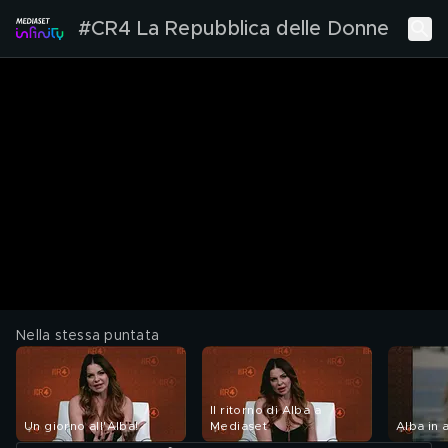
#CR4 La Repubblica delle Donne
Nella stessa puntata
Il ritorno di Alba a
Un giorno all'Alba!
Mediaset
Alba in 