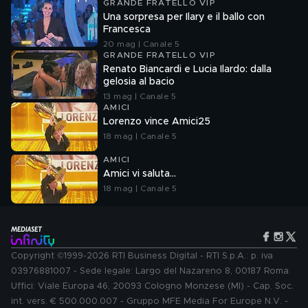
GRANDE FRATELLO VIP
Una sorpresa per Ilary e il ballo con
Francesca
20 mag | Canale 5
GRANDE FRATELLO VIP
Renato Biancardi e Lucia Ilardo: dalla
gelosia al bacio
13 mag | Canale 5
AMICI
Lorenzo vince Amici25
18 mag | Canale 5
AMICI
Amici vi saluta...
18 mag | Canale 5
Copyright ©1999-2026 RTI Business Digital - RTI S.p.A.: p. iva
03976881007 - Sede legale: Largo del Nazareno 8, 00187 Roma.
Uffici: Viale Europa 46, 20093 Cologno Monzese (MI) - Cap. Soc.
int. vers. € 500.000.007 - Gruppo MFE Media For Europe N.V. -