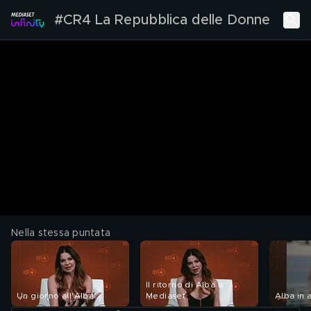
#CR4 La Repubblica delle Donne
Nella stessa puntata
Il ritorno di Alba a
Un giorno all'Alba!
Mediaset
Alba in 