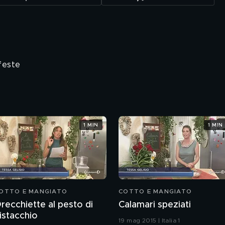
feste
1 MIN
1 MIN
OTTO E MANGIATO
COTTO E MANGIATO
recchiette al pesto di
Calamari speziati
istacchio
19 mag 2015 | Italia 1