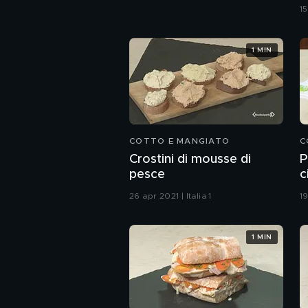
15
1 MIN
COTTO E MANGIATO
C
Crostini di mousse di
P
pesce
c
26 apr 2021 | Italia 1
19
1 MIN