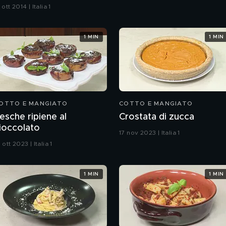
 ott 2014 | Italia 1
1 MIN
1 MIN
OTTO E MANGIATO
COTTO E MANGIATO
esche ripiene al
Crostata di zucca
ioccolato
17 nov 2023 | Italia 1
 ott 2023 | Italia 1
1 MIN
1 MIN