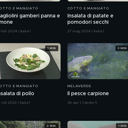
OTTO E MANGIATO
COTTO E MANGIATO
agliolini gamberi panna e
Insalata di patate e
imone
pomodori secchi
 feb 2024 | Italia 1
27 mag 2024 | Italia 1
1 MIN
3 MIN
OTTO E MANGIATO
MELAVERDE
nsalata di pollo
Il pesce carpione
 ott 2023 | Italia 1
26 apr | Canale 5
3 MIN
1 MIN