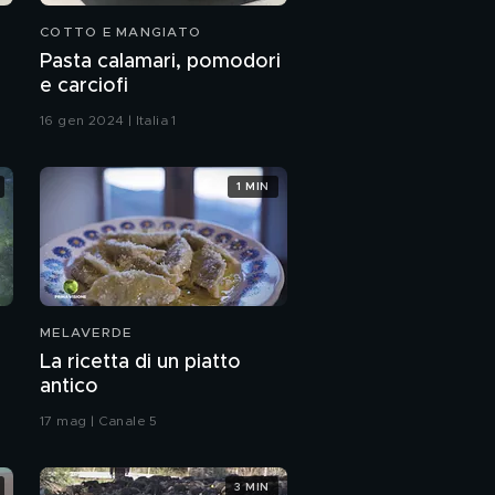
COTTO E MANGIATO
Pasta calamari, pomodori
e carciofi
16 gen 2024 | Italia 1
1 MIN
MELAVERDE
La ricetta di un piatto
antico
17 mag | Canale 5
3 MIN