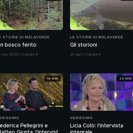
E STORIE DI MELAVERDE
LE STORIE DI MELAVERDE
n bosco ferito
Gli storioni
1 nov 2025 | Canale 5
26 apr | Canale 5
18 MIN
20 MIN
ERISSIMO
VERISSIMO
ederica Pellegrini e
Licia Colò: l'intervista
atteo Giunta: l'intervista
integrale