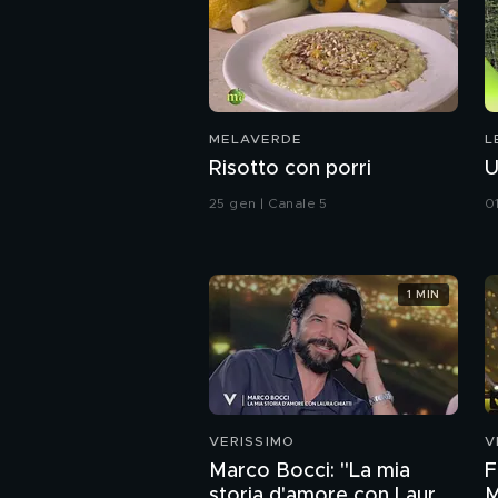
MELAVERDE
L
Risotto con porri
U
25 gen | Canale 5
0
1 MIN
VERISSIMO
V
Marco Bocci: "La mia
F
storia d'amore con Laura
M