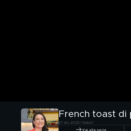
French toast di
27 dic 2023 | Italia 1
Vai alla serie