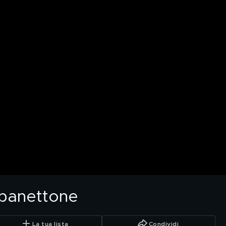
 panettone
La tua lista
Condividi