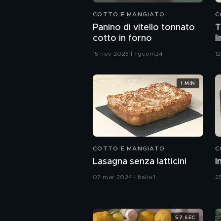
COTTO E MANGIATO
C
Panino di vitello tonnato
T
cotto in forno
l
15 nov 2023 | Tgcom24
12
1 MIN
COTTO E MANGIATO
C
Lasagna senza latticini
I
07 mar 2024 | Italia 1
25
57 SEC