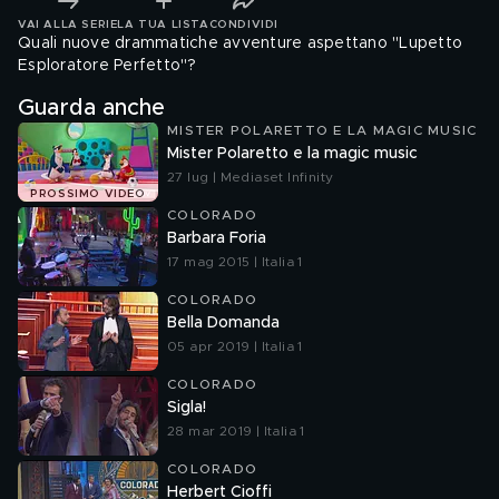
VAI ALLA SERIE
LA TUA LISTA
CONDIVIDI
Quali nuove drammatiche avventure aspettano "Lupetto
Esploratore Perfetto"?
Guarda anche
MISTER POLARETTO E LA MAGIC MUSIC
Mister Polaretto e la magic music
27 lug | Mediaset Infinity
PROSSIMO VIDEO
COLORADO
Barbara Foria
17 mag 2015 | Italia 1
COLORADO
Bella Domanda
05 apr 2019 | Italia 1
COLORADO
Sigla!
28 mar 2019 | Italia 1
COLORADO
Herbert Cioffi