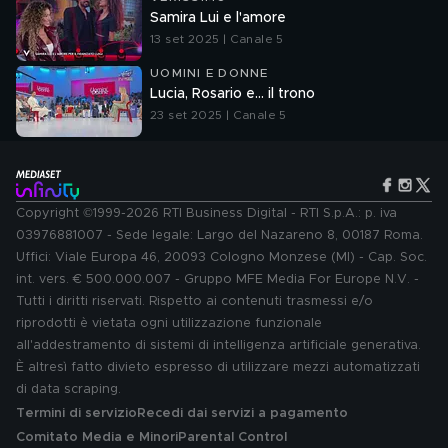
Samira Lui e l'amore
13 set 2025 | Canale 5
UOMINI E DONNE
Lucia, Rosario e... il trono
23 set 2025 | Canale 5
Copyright ©1999-2026 RTI Business Digital - RTI S.p.A.: p. iva
03976881007 - Sede legale: Largo del Nazareno 8, 00187 Roma.
Uffici: Viale Europa 46, 20093 Cologno Monzese (MI) - Cap. Soc.
int. vers. € 500.000.007 - Gruppo MFE Media For Europe N.V. -
Tutti i diritti riservati. Rispetto ai contenuti trasmessi e/o
riprodotti è vietata ogni utilizzazione funzionale
all'addestramento di sistemi di intelligenza artificiale generativa.
È altresì fatto divieto espresso di utilizzare mezzi automatizzati
di data scraping.
Termini di servizio
Recedi dai servizi a pagamento
Comitato Media e Minori
Parental Control