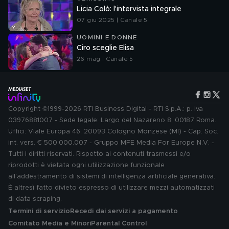
Licia Colò: l'intervista integrale
07 giu 2025 | Canale 5
UOMINI E DONNE
Ciro sceglie Elisa
26 mag | Canale 5
Copyright ©1999-2026 RTI Business Digital - RTI S.p.A.: p. iva
03976881007 - Sede legale: Largo del Nazareno 8, 00187 Roma.
Uffici: Viale Europa 46, 20093 Cologno Monzese (MI) - Cap. Soc.
int. vers. € 500.000.007 - Gruppo MFE Media For Europe N.V. -
Tutti i diritti riservati. Rispetto ai contenuti trasmessi e/o
riprodotti è vietata ogni utilizzazione funzionale
all'addestramento di sistemi di intelligenza artificiale generativa.
È altresì fatto divieto espresso di utilizzare mezzi automatizzati
di data scraping.
Termini di servizio
Recedi dai servizi a pagamento
Comitato Media e Minori
Parental Control