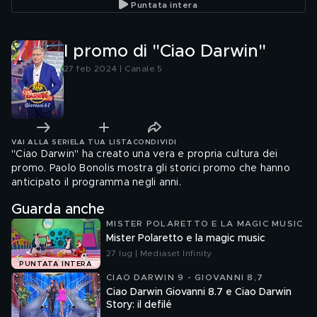
Puntata intera
I promo di "Ciao Darwin"
27 feb 2024 | Canale 5
VAI ALLA SERIE
LA TUA LISTA
CONDIVIDI
"Ciao Darwin" ha creato una vera e propria cultura dei
promo. Paolo Bonolis mostra gli storici promo che hanno
anticipato il programma negli anni.
Guarda anche
MISTER POLARETTO E LA MAGIC MUSIC
Mister Polaretto e la magic music
27 lug | Mediaset Infinity
PUNTATA INTERA
CIAO DARWIN 9 - GIOVANNI 8,7
Ciao Darwin Giovanni 8.7 e Ciao Darwin
Story: il defilé