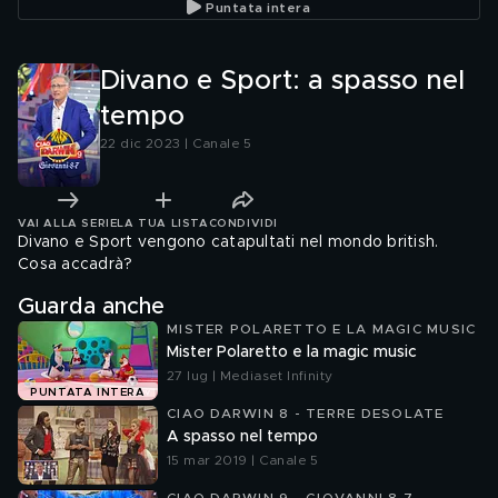
Puntata intera
Divano e Sport: a spasso nel
tempo
22 dic 2023 | Canale 5
VAI ALLA SERIE
LA TUA LISTA
CONDIVIDI
Divano e Sport vengono catapultati nel mondo british.
Cosa accadrà?
Guarda anche
MISTER POLARETTO E LA MAGIC MUSIC
Mister Polaretto e la magic music
27 lug | Mediaset Infinity
PUNTATA INTERA
CIAO DARWIN 8 - TERRE DESOLATE
A spasso nel tempo
15 mar 2019 | Canale 5