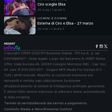
Ciro sceglie Elisa
26 mag | Canale 5
UOMINI E DONNE
Esterna di Ciro e Elisa - 27 marzo
26 mar | Canale 5
Copyright ©1999-2026 RTI Business Digital - RTI S.p.A.: p. iva
03976881007 - Sede legale: Largo del Nazareno 8, 00187 Roma.
Uffici: Viale Europa 46, 20093 Cologno Monzese (MI) - Cap. Soc.
int. vers. € 500.000.007 - Gruppo MFE Media For Europe N.V. -
Tutti i diritti riservati. Rispetto ai contenuti trasmessi e/o
riprodotti è vietata ogni utilizzazione funzionale
all'addestramento di sistemi di intelligenza artificiale generativa.
È altresì fatto divieto espresso di utilizzare mezzi automatizzati
di data scraping.
Termini di servizio
Recedi dai servizi a pagamento
Comitato Media e Minori
Parental Control