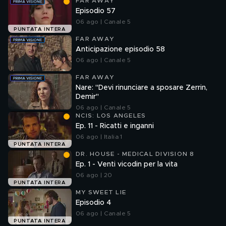
FAR AWAY
Episodio 57
06 ago | Canale 5
PUNTATA INTERA
FAR AWAY
Anticipazione episodio 58
06 ago | Canale 5
FAR AWAY
Nare: "Devi rinunciare a sposare Zerrin,
Demir"
06 ago | Canale 5
NCIS: LOS ANGELES
Ep. 11 - Ricatti e inganni
06 ago | Italia 1
PUNTATA INTERA
DR. HOUSE - MEDICAL DIVISION 8
Ep. 1 - Venti vicodin per la vita
06 ago | 20
PUNTATA INTERA
MY SWEET LIE
Episodio 4
06 ago | Canale 5
PUNTATA INTERA