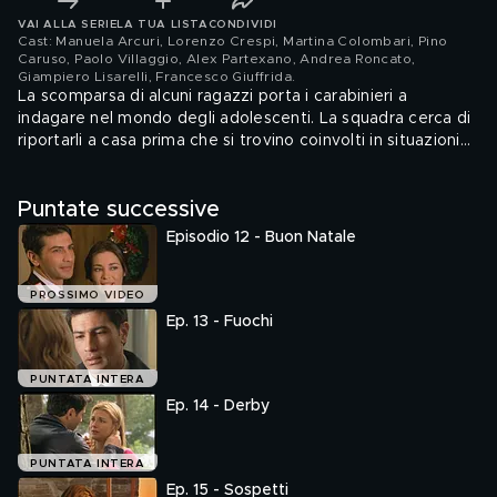
VAI ALLA SERIE
LA TUA LISTA
CONDIVIDI
Cast: Manuela Arcuri, Lorenzo Crespi, Martina Colombari, Pino
Caruso, Paolo Villaggio, Alex Partexano, Andrea Roncato,
Giampiero Lisarelli, Francesco Giuffrida
.
La scomparsa di alcuni ragazzi porta i carabinieri a
indagare nel mondo degli adolescenti. La squadra cerca di
riportarli a casa prima che si trovino coinvolti in situazioni
pericolose. Ivan, il fratello di Prosperi, Ivan, è stato
derubato e malmenato dagli spacciatori di droga.
Puntate successive
Episodio 12 - Buon Natale
PROSSIMO VIDEO
Ep. 13 - Fuochi
PUNTATA INTERA
Ep. 14 - Derby
PUNTATA INTERA
Ep. 15 - Sospetti