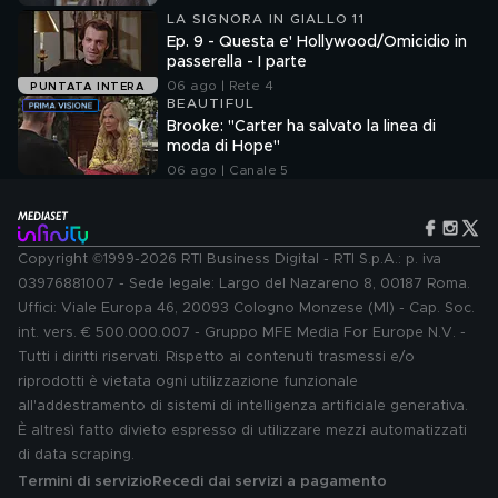
LA SIGNORA IN GIALLO 11
Ep. 9 - Questa e' Hollywood/Omicidio in
passerella - I parte
06 ago | Rete 4
PUNTATA INTERA
BEAUTIFUL
Brooke: "Carter ha salvato la linea di
moda di Hope"
06 ago | Canale 5
Copyright ©1999-2026 RTI Business Digital - RTI S.p.A.: p. iva
03976881007 - Sede legale: Largo del Nazareno 8, 00187 Roma.
Uffici: Viale Europa 46, 20093 Cologno Monzese (MI) - Cap. Soc.
int. vers. € 500.000.007 - Gruppo MFE Media For Europe N.V. -
Tutti i diritti riservati. Rispetto ai contenuti trasmessi e/o
riprodotti è vietata ogni utilizzazione funzionale
all'addestramento di sistemi di intelligenza artificiale generativa.
È altresì fatto divieto espresso di utilizzare mezzi automatizzati
di data scraping.
Termini di servizio
Recedi dai servizi a pagamento