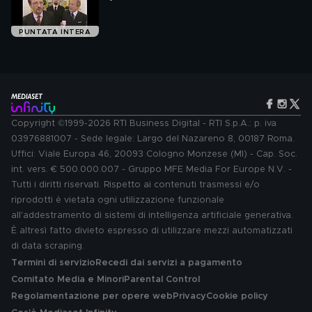
PUNTATA INTERA
Copyright ©1999-2026 RTI Business Digital - RTI S.p.A.: p. iva
03976881007 - Sede legale: Largo del Nazareno 8, 00187 Roma.
Uffici: Viale Europa 46, 20093 Cologno Monzese (MI) - Cap. Soc.
int. vers. € 500.000.007 - Gruppo MFE Media For Europe N.V. -
Tutti i diritti riservati. Rispetto ai contenuti trasmessi e/o
riprodotti è vietata ogni utilizzazione funzionale
all'addestramento di sistemi di intelligenza artificiale generativa.
È altresì fatto divieto espresso di utilizzare mezzi automatizzati
di data scraping.
Termini di servizio
Recedi dai servizi a pagamento
Comitato Media e Minori
Parental Control
Regolamentazione per opere web
Privacy
Cookie policy