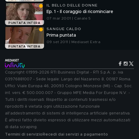
IL BELLO DELLE DONNE
Ep. 1 - Il coraggio di ricominciare
07 mar 2001 | Canale 5
PUNTATA INTERA
SANGUE CALDO
Prima puntata
09 set 2011 | Mediaset Extra
PUNTATA INTERA
Copyright ©1999-2026 RTI Business Digital - RTI S.p.A.: p. iva
03976881007 - Sede legale: Largo del Nazareno 8, 00187 Roma.
Uffici: Viale Europa 46, 20093 Cologno Monzese (MI) - Cap. Soc.
int. vers. € 500.000.007 - Gruppo MFE Media For Europe N.V. -
Tutti i diritti riservati. Rispetto ai contenuti trasmessi e/o
riprodotti è vietata ogni utilizzazione funzionale
all'addestramento di sistemi di intelligenza artificiale generativa.
È altresì fatto divieto espresso di utilizzare mezzi automatizzati
di data scraping.
Termini di servizio
Recedi dai servizi a pagamento