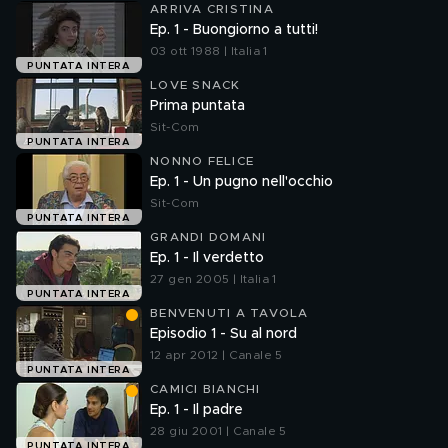
ARRIVA CRISTINA
Ep. 1 - Buongiorno a tutti!
03 ott 1988 | Italia 1
PUNTATA INTERA
LOVE SNACK
Prima puntata
Sit-Com
PUNTATA INTERA
NONNO FELICE
Ep. 1 - Un pugno nell'occhio
Sit-Com
PUNTATA INTERA
GRANDI DOMANI
Ep. 1 - Il verdetto
27 gen 2005 | Italia 1
PUNTATA INTERA
BENVENUTI A TAVOLA
Episodio 1 - Su al nord
12 apr 2012 | Canale 5
PUNTATA INTERA
CAMICI BIANCHI
Ep. 1 - Il padre
28 giu 2001 | Canale 5
PUNTATA INTERA