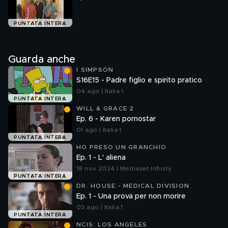
PUNTATA INTERA
Guarda anche
I SIMPSON
S16E15 - Padre figlio e spirito pratico
04 ago | Italia 1
PUNTATA INTERA
WILL & GRACE 2
Ep. 6 - Karen pornostar
01 ago | Italia 1
PUNTATA INTERA
HO PRESO UN GRANCHIO
Ep. 1 - L' aliena
18 nov 2024 | Mediaset Infinity
PUNTATA INTERA
DR. HOUSE - MEDICAL DIVISION
Ep. 1 - Una prova per non morire
03 ago | Italia 1
PUNTATA INTERA
NCIS: LOS ANGELES