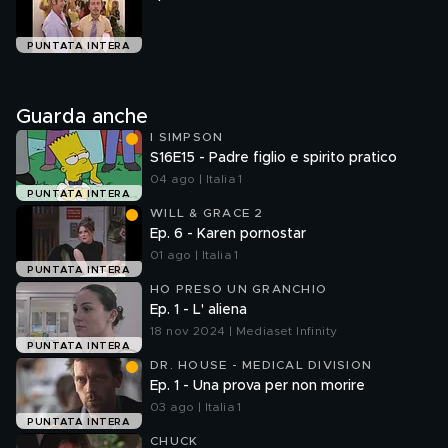
PUNTATA INTERA
Guarda anche
I SIMPSON
S16E15 - Padre figlio e spirito pratico
04 ago | Italia 1
PUNTATA INTERA
WILL & GRACE 2
Ep. 6 - Karen pornostar
01 ago | Italia 1
PUNTATA INTERA
HO PRESO UN GRANCHIO
Ep. 1 - L' aliena
18 nov 2024 | Mediaset Infinity
PUNTATA INTERA
DR. HOUSE - MEDICAL DIVISION
Ep. 1 - Una prova per non morire
03 ago | Italia 1
PUNTATA INTERA
CHUCK