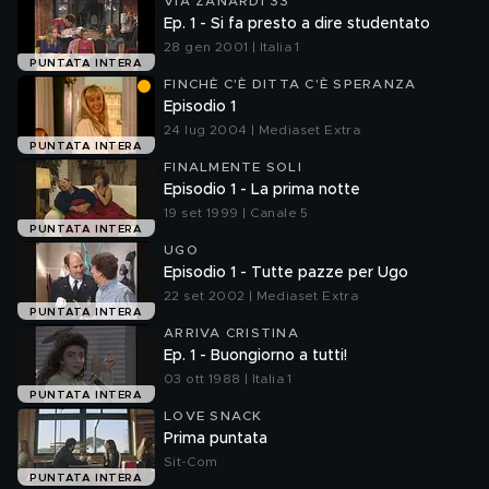
VIA ZANARDI 33
Ep. 1 - Si fa presto a dire studentato
28 gen 2001 | Italia 1
PUNTATA INTERA
FINCHÈ C'È DITTA C'È SPERANZA
Episodio 1
24 lug 2004 | Mediaset Extra
PUNTATA INTERA
FINALMENTE SOLI
Episodio 1 - La prima notte
19 set 1999 | Canale 5
PUNTATA INTERA
UGO
Episodio 1 - Tutte pazze per Ugo
22 set 2002 | Mediaset Extra
PUNTATA INTERA
ARRIVA CRISTINA
Ep. 1 - Buongiorno a tutti!
03 ott 1988 | Italia 1
PUNTATA INTERA
LOVE SNACK
Prima puntata
Sit-Com
PUNTATA INTERA