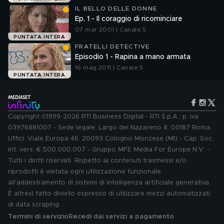
IL BELLO DELLE DONNE
Ep. 1 - Il coraggio di ricominciare
07 mar 2001 | Canale 5
PUNTATA INTERA
FRATELLI DETECTIVE
Episodio 1 - Rapina a mano armata
16 mag 2011 | Canale 5
PUNTATA INTERA
Copyright ©1999-2026 RTI Business Digital - RTI S.p.A.: p. iva
03976881007 - Sede legale: Largo del Nazareno 8, 00187 Roma.
Uffici: Viale Europa 46, 20093 Cologno Monzese (MI) - Cap. Soc.
int. vers. € 500.000.007 - Gruppo MFE Media For Europe N.V. -
Tutti i diritti riservati. Rispetto ai contenuti trasmessi e/o
riprodotti è vietata ogni utilizzazione funzionale
all'addestramento di sistemi di intelligenza artificiale generativa.
È altresì fatto divieto espresso di utilizzare mezzi automatizzati
di data scraping.
Termini di servizio
Recedi dai servizi a pagamento