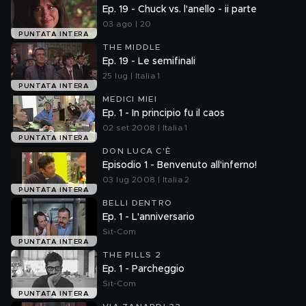
Ep. 19 - Chuck vs. l'anello - ii parte
03 ago | 20
PUNTATA INTERA
THE MIDDLE
Ep. 19 - Le semifinali
25 lug | Italia 1
PUNTATA INTERA
MEDICI MIEI
Ep. 1 - In principio fu il caos
02 set 2008 | Italia 1
PUNTATA INTERA
DON LUCA C'È
Episodio 1 - Benvenuto all'inferno!
03 lug 2008 | Italia 2
PUNTATA INTERA
BELLI DENTRO
Ep. 1 - L'anniversario
Sit-Com
PUNTATA INTERA
THE PILLS 2
Ep. 1 - Parcheggio
Sit-Com
PUNTATA INTERA