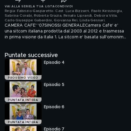
VAI ALLA SERIE
LA TUA LISTA
CONDIVIDI
Regia: Fabrizio Gasparetto. Cast: Luca Bizzarri, Paolo Kessisoglu,
Sabrina Corabi, Roberta Grazia, Renato Liprandi, Debora Villa,
Carlo Giuseppe Gabardini, Giovanna Rei, Linda Gennari
.
CAMERA CAFE' '07SINOSSI GENERALECamera Cafe' e'
una sitcom italiana prodotta dal 2003 al 2012 e trasmessa
in prima visione da Italia 1. La sitcom e' basata sull'omonimo
format originale francese Came'ra Cafe'. Il titolo della serie
deriva da una paronomasia in lingua francese data
Puntate successive
dall'accostamento e fusione dei termini cafe' ("caffe'") e
came'ra cache'e ("telecamera nascosta").Protagonisti della
Episodio 4
sitcom sono Luca e Paolo, il duo comico arrivato al grande
pubblico proprio con questa esilarante sitcom...
PROSSIMO VIDEO
Episodio 5
PUNTATA INTERA
Episodio 6
PUNTATA INTERA
Episodio 7