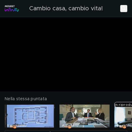
Cambio casa, cambio vita!
Nella stessa puntata
in riprod
Il progetto
Al lavoro
La rico