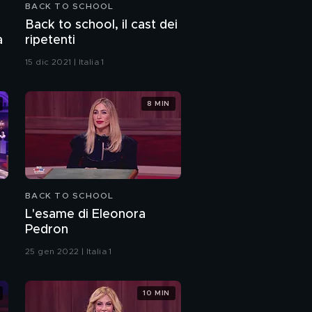
BACK TO SCHOOL
Eleonora Giorgi e le
Back to school, il cast dei
lezioni di storia e
a
ripetenti
musica
15 dic 2021 | Italia 1
L'esame di Eleonora
Giorgi
8 MIN
La partita di calcio:
Grandi VS Piccoli
L'esame di Nicola
Ventola
BACK TO SCHOOL
L'esame di Eleonora
Il rapporto dei
Pedron
maestrini con Ignazio
Moser e Clementino
25 gen 2022 | Italia 1
A lezione di
educazione civica con
10 MIN
Vladimir Luxuria