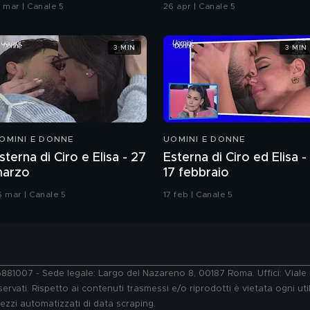
el Serale - 18 marzo
Chiatti"
8 mar | Canale 5
26 apr | Canale 5
3 MIN
3 MIN
OMINI E DONNE
UOMINI E DONNE
sterna di Ciro e Elisa - 27
Esterna di Ciro ed Elisa -
arzo
17 febbraio
6 mar | Canale 5
17 feb | Canale 5
76881007 - Sede legale: Largo del Nazareno 8, 00187 Roma. Uffici: Vial
ervati. Rispetto ai contenuti trasmessi e/o riprodotti è vietata ogni uti
 mezzi automatizzati di data scraping.