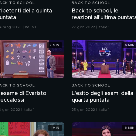
ACK TO SCHOOL
BACK TO SCHOOL
 ripetenti della quinta
Back to school, le
untata
reazioni all'ultima puntat
 mag 2023 | Italia 1
27 gen 2022 | Italia 1
9 MIN
6 MIN
ACK TO SCHOOL
BACK TO SCHOOL
'esame di Evaristo
L'esito degli esami della
eccalossi
quarta puntata
 gen 2022 | Italia 1
25 gen 2022 | Italia 1
1 MIN
8 MIN