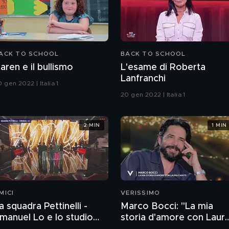
ACK TO SCHOOL
BACK TO SCHOOL
aren e il bullismo
L'esame di Roberta
Lanfranchi
 gen 2022 | Italia 1
20 gen 2022 | Italia 1
2 MIN
1 MIN
MICI
VERISSIMO
a squadra Pettinelli -
Marco Bocci: "La mia
manuel Lo e lo studio
storia d'amore con Laur