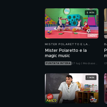
6 MIN
MISTER POLARETTO E LA
B
MAGIC MUSIC
Mister Polaretto e la
P
magic music
m
27 lug | Mediaset
05
PUNTATA INTERA
Infinity
1 MIN