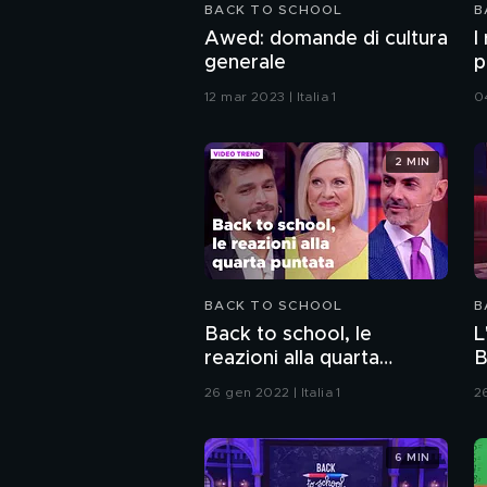
BACK TO SCHOOL
B
Awed: domande di cultura
I
generale
p
12 mar 2023 | Italia 1
04
2 MIN
BACK TO SCHOOL
B
Back to school, le
L
reazioni alla quarta
B
puntata
26 gen 2022 | Italia 1
26
6 MIN