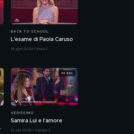
L'esame di Vladimir
Luxuria
Il momento degli addii
BACK TO SCHOOL
L'esame di Paola Caruso
L'esito degli esami
18 gen 2022 | Italia 1
48 SEC
VERISSIMO
Samira Lui e l'amore
a
13 set 2025 | Canale 5