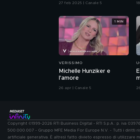
Pettinelli - 27 febbraio
d
27 feb 2025 | Canale 5
1
1 MIN
VERISSIMO
U
Michelle Hunziker e
E
l'amore
m
26 apr | Canale 5
2
Copyright ©1999-2026 RTI Business Digital - RTI S.p.A.: p. iva 039
500.000.007 - Gruppo MFE Media For Europe N.V. - Tutti i diritti ris
artificiale generativa. È altresì fatto divieto espresso di utilizzare