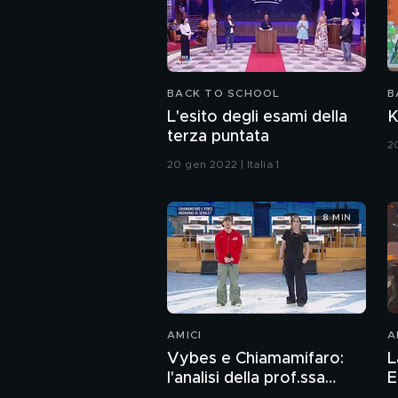
BACK TO SCHOOL
B
L'esito degli esami della
K
terza puntata
20
20 gen 2022 | Italia 1
8 MIN
AMICI
A
Vybes e Chiamamifaro:
L
l'analisi della prof.ssa
E