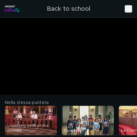
Back to school
Nella stessa puntata
I ripetenti della prima
puntata
I maestrini
La Comm