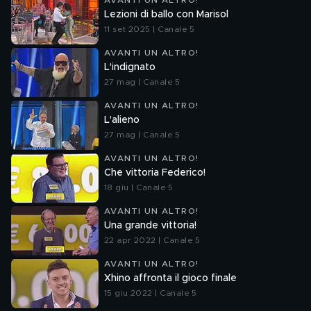
AVANTI UN ALTRO!
Lezioni di ballo con Marisol
11 set 2025 | Canale 5
AVANTI UN ALTRO!
L'indignato
27 mag | Canale 5
AVANTI UN ALTRO!
L'alieno
27 mag | Canale 5
AVANTI UN ALTRO!
Che vittoria Federico!
18 giu | Canale 5
AVANTI UN ALTRO!
Una grande vittoria!
22 apr 2022 | Canale 5
AVANTI UN ALTRO!
Xhino affronta il gioco finale
15 giu 2022 | Canale 5