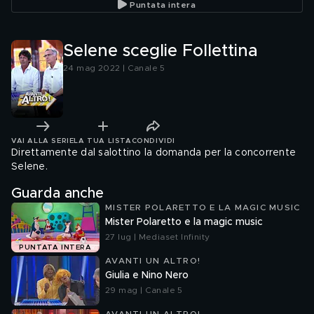
Puntata intera
Selene sceglie Follettina
24 mag 2022 | Canale 5
VAI ALLA SERIE
LA TUA LISTA
CONDIVIDI
Direttamente dal salottino la domanda per la concorrente
Selene.
Guarda anche
MISTER POLARETTO E LA MAGIC MUSIC
Mister Polaretto e la magic music
27 lug | Mediaset Infinity
PUNTATA INTERA
AVANTI UN ALTRO!
Giulia e Nino Nero
29 mag | Canale 5