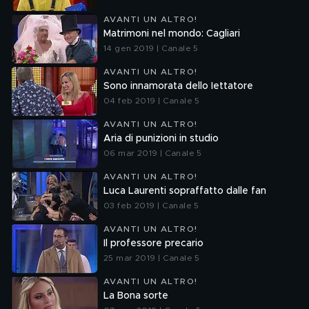
AVANTI UN ALTRO!
Matrimoni nel mondo: Cagliari
14 gen 2019 | Canale 5
AVANTI UN ALTRO!
Sono innamorata dello Iettatore
04 feb 2019 | Canale 5
AVANTI UN ALTRO!
Aria di punizioni in studio
06 mar 2019 | Canale 5
AVANTI UN ALTRO!
Luca Laurenti sopraffatto dalle fan
03 feb 2019 | Canale 5
AVANTI UN ALTRO!
Il professore precario
25 mar 2019 | Canale 5
AVANTI UN ALTRO!
La Bona sorte