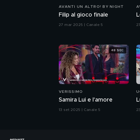
AVANTI UN ALTRO! BY NIGHT
A
Filip al gioco finale
L
27 mar 2025 | Canale 5
2
48 SEC
VERISSIMO
U
Samira Lui e l'amore
L
13 set 2025 | Canale 5
2