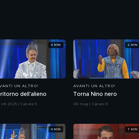
4 MIN
2 MIN
VANTI UN ALTRO!
AVANTI UN ALTRO!
l ritorno dell'alieno
Torna Nino nero
 ott 2025 | Canale 5
06 mag | Canale 5
4 MIN
7 MIN