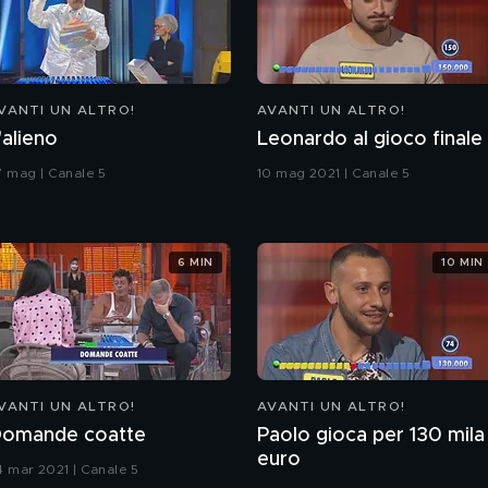
VANTI UN ALTRO!
AVANTI UN ALTRO!
'alieno
Leonardo al gioco finale
7 mag | Canale 5
10 mag 2021 | Canale 5
6 MIN
10 MIN
VANTI UN ALTRO!
AVANTI UN ALTRO!
omande coatte
Paolo gioca per 130 mila
euro
4 mar 2021 | Canale 5