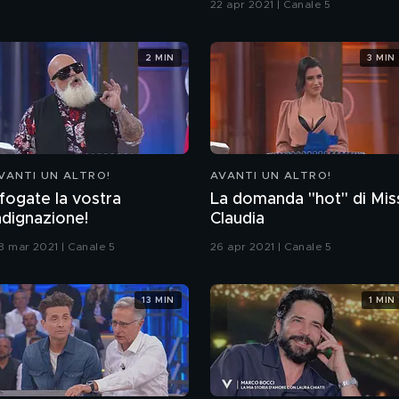
22 apr 2021 | Canale 5
2 MIN
3 MIN
VANTI UN ALTRO!
AVANTI UN ALTRO!
fogate la vostra
La domanda "hot" di Mis
ndignazione!
Claudia
8 mar 2021 | Canale 5
26 apr 2021 | Canale 5
13 MIN
1 MIN