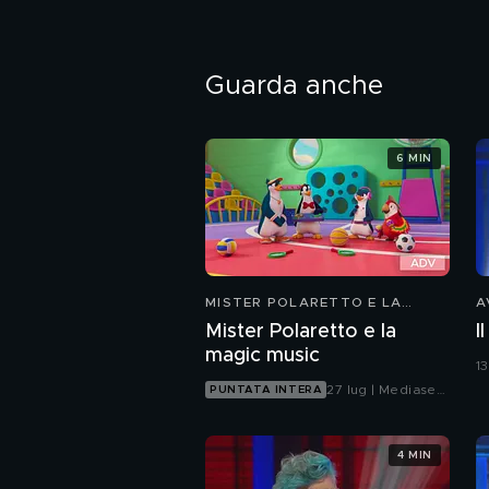
Guarda anche
6 MIN
MISTER POLARETTO E LA
A
MAGIC MUSIC
Mister Polaretto e la
I
magic music
13
27 lug | Mediaset
PUNTATA INTERA
Infinity
4 MIN