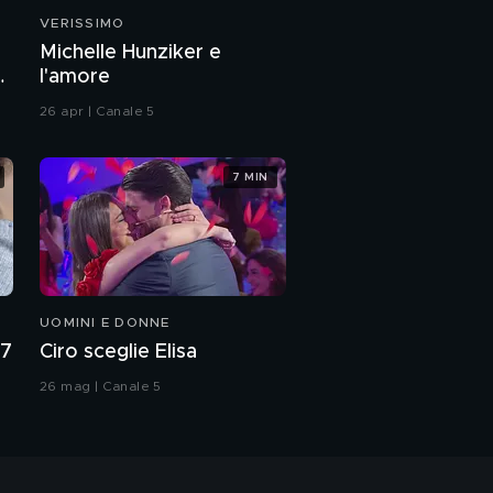
VERISSIMO
Michelle Hunziker e
a
l'amore
26 apr | Canale 5
7 MIN
UOMINI E DONNE
27
Ciro sceglie Elisa
26 mag | Canale 5