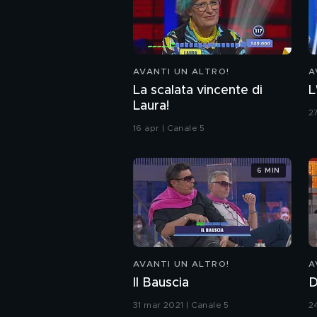
AVANTI UN ALTRO!
A
La scalata vincente di
L
Laura!
2
16 apr | Canale 5
6 MIN
AVANTI UN ALTRO!
A
Il Bauscia
D
31 mar 2021 | Canale 5
2