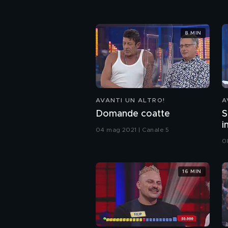
8 MIN
AVANTI UN ALTRO!
A
Domande coatte
S
i
04 mag 2021 | Canale 5
0
16 MIN