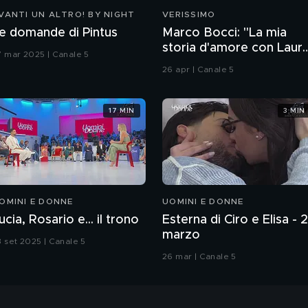
VANTI UN ALTRO! BY NIGHT
VERISSIMO
e domande di Pintus
Marco Bocci: "La mia
storia d'amore con Laur
7 mar 2025 | Canale 5
Chiatti"
26 apr | Canale 5
17 MIN
3 MIN
OMINI E DONNE
UOMINI E DONNE
ucia, Rosario e... il trono
Esterna di Ciro e Elisa - 
marzo
3 set 2025 | Canale 5
26 mar | Canale 5