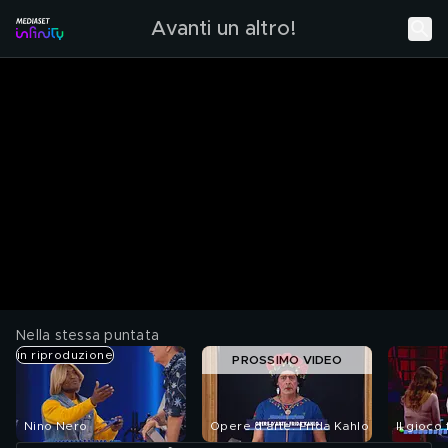
Avanti un altro!
Nella stessa puntata
in riproduzione
PROSSIMO VIDEO
Nino Nero
Opere d'arte: Frida Kahlo
Il gioco