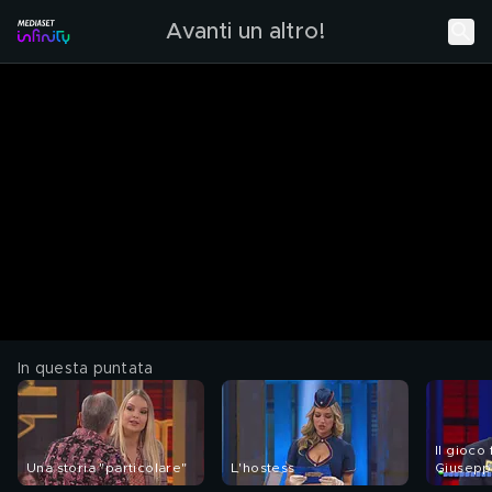
Avanti un altro!
In questa puntata
Il gioco 
Una storia "particolare"
L'hostess
Giusep