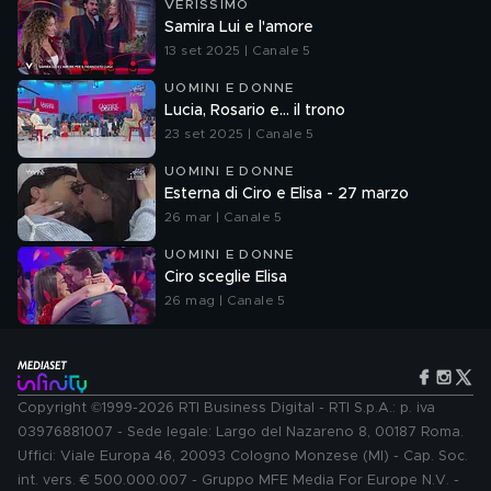
VERISSIMO
Samira Lui e l'amore
13 set 2025 | Canale 5
UOMINI E DONNE
Lucia, Rosario e... il trono
23 set 2025 | Canale 5
UOMINI E DONNE
Esterna di Ciro e Elisa - 27 marzo
26 mar | Canale 5
UOMINI E DONNE
Ciro sceglie Elisa
26 mag | Canale 5
Copyright ©1999-2026 RTI Business Digital - RTI S.p.A.: p. iva
03976881007 - Sede legale: Largo del Nazareno 8, 00187 Roma.
Uffici: Viale Europa 46, 20093 Cologno Monzese (MI) - Cap. Soc.
int. vers. € 500.000.007 - Gruppo MFE Media For Europe N.V. -