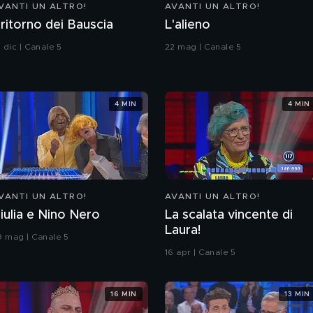
VANTI UN ALTRO!
AVANTI UN ALTRO!
l ritorno dei Bauscia
L'alieno
 dic | Canale 5
22 mag | Canale 5
4 MIN
4 MIN
VANTI UN ALTRO!
AVANTI UN ALTRO!
iulia e Nino Nero
La scalata vincente di
Laura!
9 mag | Canale 5
16 apr | Canale 5
16 MIN
13 MIN