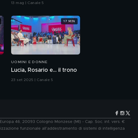
bacio
13 mag | Canale 5
17 MIN
UOMINI E DONNE
Lucia, Rosario e... il trono
23 set 2025 | Canale 5
e Europa 46, 20093 Cologno Monzese (MI) - Cap. Soc. int. vers. €
lizzazione funzionale all'addestramento di sistemi di intelligenza