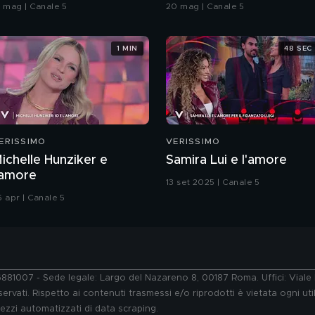
oreografia
Grande Fratello VIP
9 mag | Canale 5
20 mag | Canale 5
1 MIN
48 SEC
ERISSIMO
VERISSIMO
ichelle Hunziker e
Samira Lui e l'amore
'amore
13 set 2025 | Canale 5
6 apr | Canale 5
76881007 - Sede legale: Largo del Nazareno 8, 00187 Roma. Uffici: Vial
ervati. Rispetto ai contenuti trasmessi e/o riprodotti è vietata ogni uti
 mezzi automatizzati di data scraping.