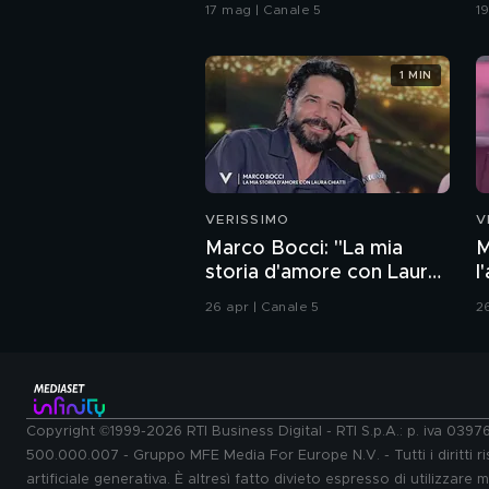
c
17 mag | Canale 5
1
1 MIN
VERISSIMO
V
Marco Bocci: "La mia
M
storia d'amore con Laura
l
Chiatti"
26 apr | Canale 5
2
Copyright ©1999-2026 RTI Business Digital - RTI S.p.A.: p. iva 039
500.000.007 - Gruppo MFE Media For Europe N.V. - Tutti i diritti ris
artificiale generativa. È altresì fatto divieto espresso di utilizzare