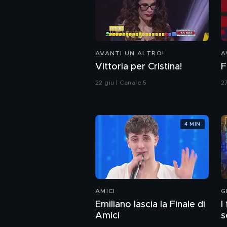
AVANTI UN ALTRO!
A
Vittoria per Cristina!
F
22 giu | Canale 5
2
4 MIN
AMICI
G
Emiliano lascia la Finale di
I
Amici
s