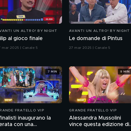
VANTI UN ALTRO! BY NIGHT
AVANTI UN ALTRO! BY NIGHT
ilip al gioco finale
Le domande di Pintus
7 mar 2025 | Canale 5
27 mar 2025 | Canale 5
7 MIN
9 MIN
RANDE FRATELLO VIP
GRANDE FRATELLO VIP
 finalisti inaugurano la
Alessandra Mussolini
erata con una
vince questa edizione di