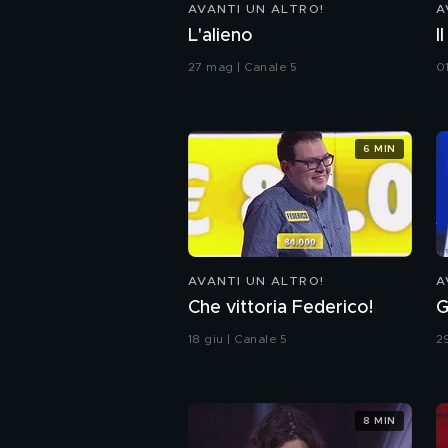
AVANTI UN ALTRO!
A
L'alieno
I
27 mag | Canale 5
01
6 MIN
AVANTI UN ALTRO!
A
Che vittoria Federico!
G
18 giu | Canale 5
2
8 MIN