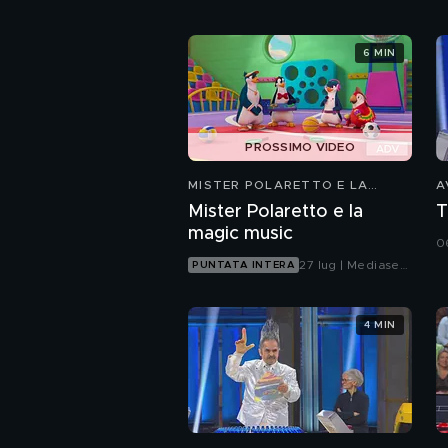
6 MIN
PROSSIMO VIDEO
MISTER POLARETTO E LA
A
MAGIC MUSIC
Mister Polaretto e la
T
magic music
0
27 lug | Mediaset
PUNTATA INTERA
Infinity
4 MIN