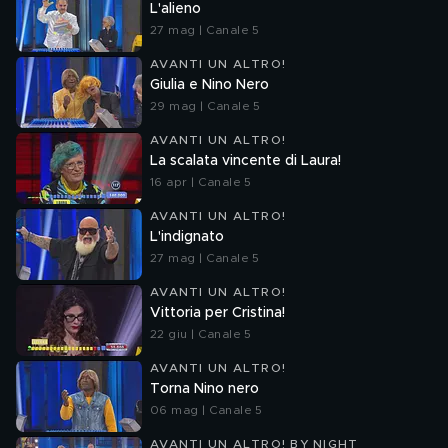
L'alieno
27 mag | Canale 5
AVANTI UN ALTRO!
Giulia e Nino Nero
29 mag | Canale 5
AVANTI UN ALTRO!
La scalata vincente di Laura!
16 apr | Canale 5
AVANTI UN ALTRO!
L'indignato
27 mag | Canale 5
AVANTI UN ALTRO!
Vittoria per Cristina!
22 giu | Canale 5
AVANTI UN ALTRO!
Torna Nino nero
06 mag | Canale 5
AVANTI UN ALTRO! BY NIGHT