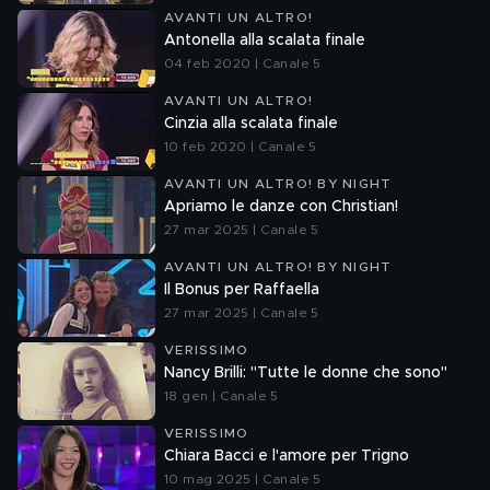
AVANTI UN ALTRO!
Antonella alla scalata finale
04 feb 2020 | Canale 5
AVANTI UN ALTRO!
Cinzia alla scalata finale
10 feb 2020 | Canale 5
AVANTI UN ALTRO! BY NIGHT
Apriamo le danze con Christian!
27 mar 2025 | Canale 5
AVANTI UN ALTRO! BY NIGHT
Il Bonus per Raffaella
27 mar 2025 | Canale 5
VERISSIMO
Nancy Brilli: "Tutte le donne che sono"
18 gen | Canale 5
VERISSIMO
Chiara Bacci e l'amore per Trigno
10 mag 2025 | Canale 5