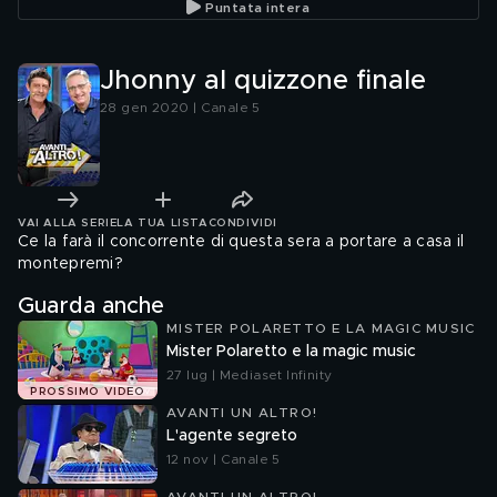
Puntata intera
Jhonny al quizzone finale
28 gen 2020 | Canale 5
VAI ALLA SERIE
LA TUA LISTA
CONDIVIDI
Ce la farà il concorrente di questa sera a portare a casa il
montepremi?
Guarda anche
MISTER POLARETTO E LA MAGIC MUSIC
Mister Polaretto e la magic music
27 lug | Mediaset Infinity
PROSSIMO VIDEO
AVANTI UN ALTRO!
L'agente segreto
12 nov | Canale 5