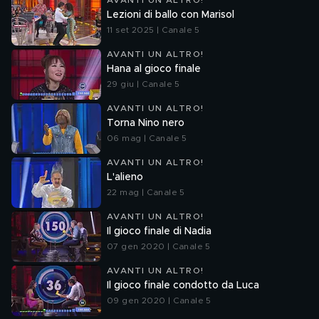
AVANTI UN ALTRO!
Lezioni di ballo con Marisol
11 set 2025 | Canale 5
AVANTI UN ALTRO!
Hana al gioco finale
29 giu | Canale 5
AVANTI UN ALTRO!
Torna Nino nero
06 mag | Canale 5
AVANTI UN ALTRO!
L'alieno
22 mag | Canale 5
AVANTI UN ALTRO!
Il gioco finale di Nadia
07 gen 2020 | Canale 5
AVANTI UN ALTRO!
Il gioco finale condotto da Luca
09 gen 2020 | Canale 5