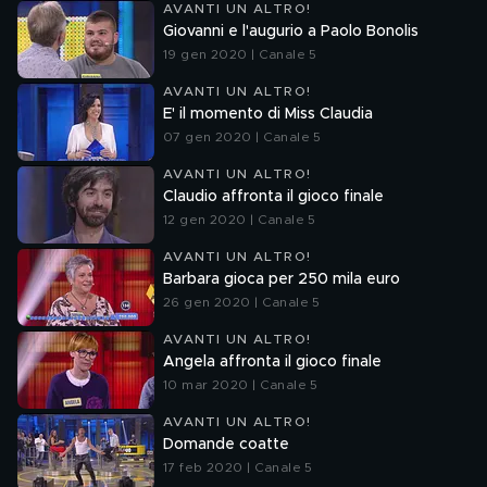
AVANTI UN ALTRO!
Giovanni e l'augurio a Paolo Bonolis
19 gen 2020 | Canale 5
AVANTI UN ALTRO!
E' il momento di Miss Claudia
07 gen 2020 | Canale 5
AVANTI UN ALTRO!
Claudio affronta il gioco finale
12 gen 2020 | Canale 5
AVANTI UN ALTRO!
Barbara gioca per 250 mila euro
26 gen 2020 | Canale 5
AVANTI UN ALTRO!
Angela affronta il gioco finale
10 mar 2020 | Canale 5
AVANTI UN ALTRO!
Domande coatte
17 feb 2020 | Canale 5