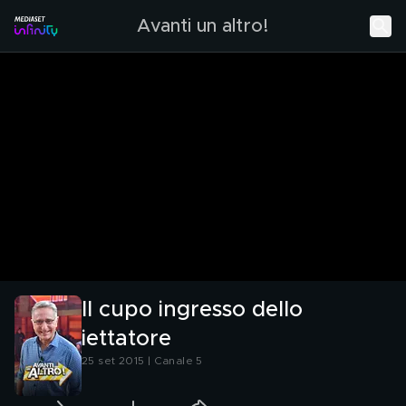
Avanti un altro!
Il cupo ingresso dello
iettatore
25 set 2015 | Canale 5