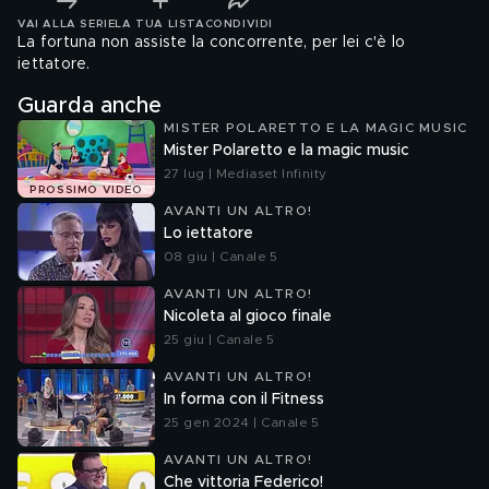
VAI ALLA SERIE
LA TUA LISTA
CONDIVIDI
La fortuna non assiste la concorrente, per lei c'è lo
iettatore.
Guarda anche
MISTER POLARETTO E LA MAGIC MUSIC
Mister Polaretto e la magic music
27 lug | Mediaset Infinity
PROSSIMO VIDEO
AVANTI UN ALTRO!
Lo iettatore
08 giu | Canale 5
AVANTI UN ALTRO!
Nicoleta al gioco finale
25 giu | Canale 5
AVANTI UN ALTRO!
In forma con il Fitness
25 gen 2024 | Canale 5
AVANTI UN ALTRO!
Che vittoria Federico!