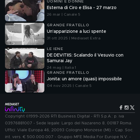
UOMINI E DONNE
Esterna di Ciro e Elisa - 27 marzo
26 mar | Canale 5
GRANDE FRATELLO
Un'apparizione a luci spente
31 ott 2025 | Mediaset Extra
LE IENE
DE DEVITIIS: Scalando il Vesuvio con
Samurai Jay
24 mag | Italia 1
GRANDE FRATELLO
Jonita: un amore (quasi) impossibile
04 nov 2025 | Canale 5
Copyright ©1999-2026 RTI Business Digital - RTI S.p.A.: p. iva
03976881007 - Sede legale: Largo del Nazareno 8, 00187 Roma.
Uffici: Viale Europa 46, 20093 Cologno Monzese (MI) - Cap. Soc.
int. vers. € 500.000.007 - Gruppo MFE Media For Europe N.V. -