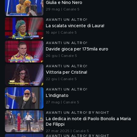
Giulia e Nino Nero
29 mag | Canale 5
AVANTI UN ALTRO!
La scalata vincente di Laura!
16 apr | Canale 5
AVANTI UN ALTRO!
Davide gioca per 175mila euro
26 giu | Canale 5
AVANTI UN ALTRO!
Vittoria per Cristina!
22 giu | Canale 5
AVANTI UN ALTRO!
L'indignato
27 mag | Canale 5
AVANTI UN ALTRO! BY NIGHT
La dedica in note di Paolo Bonolis a Maria
De Filippi
27 mar 2025 | Canale 5
AVANTI UN ALTRO! BY NIGHT