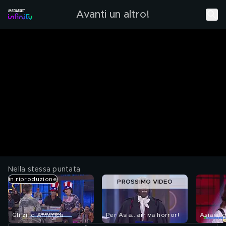
Avanti un altro!
Nella stessa puntata
in riproduzione
PROSSIMO VIDEO
Gli zii d'America
Per Asia...arriva horror!
Asia al 