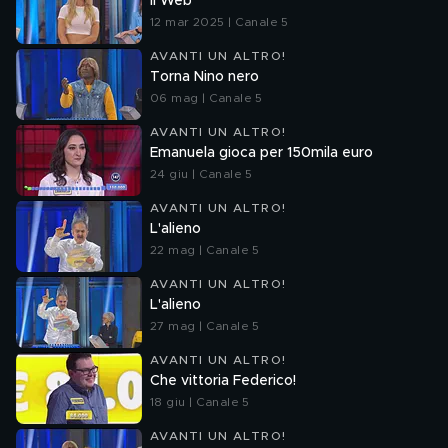
Il Web
12 mar 2025 | Canale 5
AVANTI UN ALTRO!
Torna Nino nero
06 mag | Canale 5
AVANTI UN ALTRO!
Emanuela gioca per 150mila euro
24 giu | Canale 5
AVANTI UN ALTRO!
L'alieno
22 mag | Canale 5
AVANTI UN ALTRO!
L'alieno
27 mag | Canale 5
AVANTI UN ALTRO!
Che vittoria Federico!
18 giu | Canale 5
AVANTI UN ALTRO!