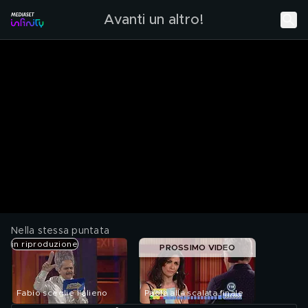
Avanti un altro!
Nella stessa puntata
in riproduzione
PROSSIMO VIDEO
Fabio sceglie l'alieno
Paola alla scalata finale