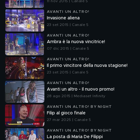
11 nov 2015 | Canale 5
AVANTI UN ALTRO!
Invasione aliena
23 set 2015 | Canale 5
AVANTI UN ALTRO!
Ambra è la nuova vincitrice!
07 dic 2015 | Canale 5
AVANTI UN ALTRO!
Il primo vincitore della nuova stagione!
23 set 2015 | Canale 5
AVANTI UN ALTRO!
Avanti un altro - Il nuovo promo!
28 ago 2015 | Mediaset Infinity
AVANTI UN ALTRO! BY NIGHT
Filip al gioco finale
27 mar 2025 | Canale 5
AVANTI UN ALTRO! BY NIGHT
La posta di Maria De Filippi