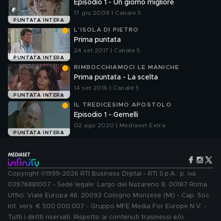
Episodio 1 - Un giorno migliore
17 giu 2009 | Canale 5
PUNTATA INTERA
L'ISOLA DI PIETRO
Prima puntata
24 set 2017 | Canale 5
PUNTATA INTERA
RIMBOCCHIAMOCI LE MANICHE
Prima puntata - La scelta
14 set 2016 | Canale 5
PUNTATA INTERA
IL TREDICESIMO APOSTOLO
Episodio 1 - Gemelli
02 ago 2020 | Mediaset Extra
PUNTATA INTERA
Copyright ©1999-2026 RTI Business Digital - RTI S.p.A.: p. iva
03976881007 - Sede legale: Largo del Nazareno 8, 00187 Roma.
Uffici: Viale Europa 46, 20093 Cologno Monzese (MI) - Cap. Soc.
int. vers. € 500.000.007 - Gruppo MFE Media For Europe N.V. -
Tutti i diritti riservati. Rispetto ai contenuti trasmessi e/o