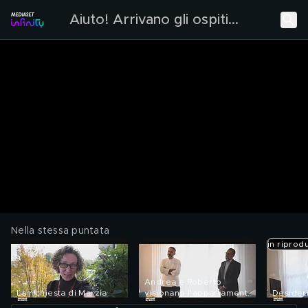
Aiuto! Arrivano gli ospiti...
Nella stessa puntata
in riprod
Andrea e Roberto
La richiesta di Marzia
visionano l'appartamento
Desideri
di Marzia