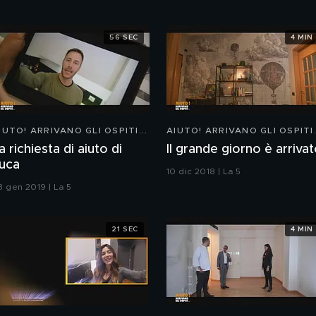
56 SEC
4 MIN
IUTO! ARRIVANO GLI OSPITI...
AIUTO! ARRIVANO GLI OSPITI.
a richiesta di aiuto di
Il grande giorno è arriva
uca
10 dic 2018 | La 5
3 gen 2019 | La 5
21 SEC
4 MIN