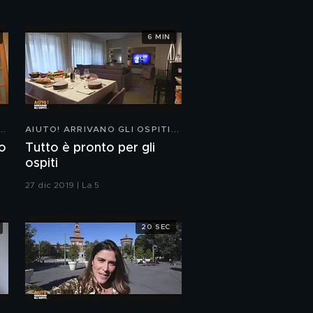
6 MIN
..
AIUTO! ARRIVANO GLI OSPITI...
to
Tutto è pronto per gli
ospiti
27 dic 2019 | La 5
20 SEC