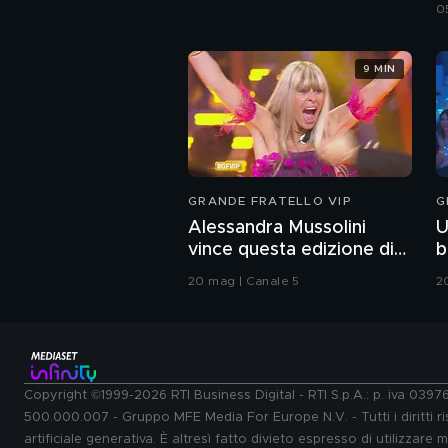
0
9 MIN
GRANDE FRATELLO VIP
G
Alessandra Mussolini
U
vince questa edizione di
b
Grande Fratello VIP
20 mag | Canale 5
2
Copyright ©1999-2026 RTI Business Digital - RTI S.p.A.: p. iva 039
500.000.007 - Gruppo MFE Media For Europe N.V. - Tutti i diritti ris
artificiale generativa. È altresì fatto divieto espresso di utilizzare