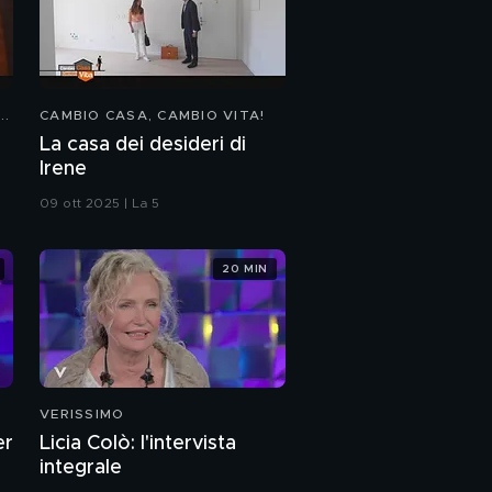
..
CAMBIO CASA, CAMBIO VITA!
La casa dei desideri di
Irene
09 ott 2025 | La 5
20 MIN
VERISSIMO
er
Licia Colò: l'intervista
integrale