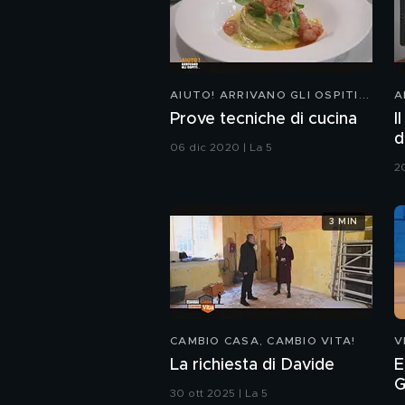
AIUTO! ARRIVANO GLI OSPITI...
A
Prove tecniche di cucina
I
d
06 dic 2020 | La 5
2
3 MIN
CAMBIO CASA, CAMBIO VITA!
V
La richiesta di Davide
E
G
30 ott 2025 | La 5