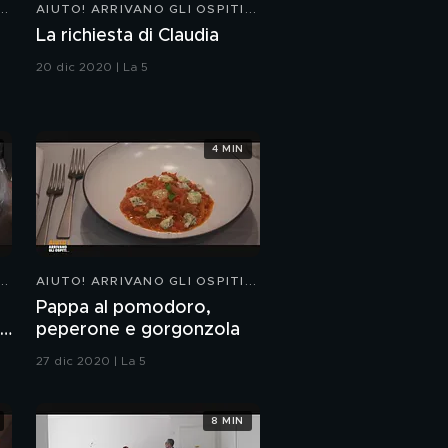
..
AIUTO! ARRIVANO GLI OSPITI...
La richiesta di Claudia
20 dic 2020 | La 5
4 MIN
..
AIUTO! ARRIVANO GLI OSPITI...
Pappa al pomodoro,
lo
peperone e gorgonzola
27 dic 2020 | La 5
8 MIN