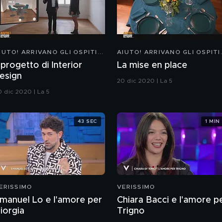
IUTO! ARRIVANO GLI OSPITI...
AIUTO! ARRIVANO GLI OSPITI.
l progetto di Interior
La mise en place
esign
20 dic 2020 | La 5
0 dic 2020 | La 5
43 SEC
1 MIN
ERISSIMO
VERISSIMO
manuel Lo e l'amore per
Chiara Bacci e l'amore p
iorgia
Trigno