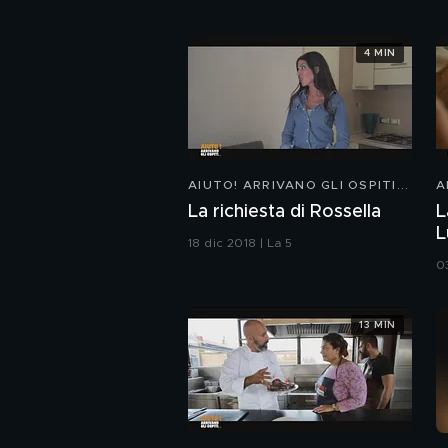
4 MIN
AIUTO! ARRIVANO GLI OSPITI...
A
La richiesta di Rossella
L
L
18 dic 2018 | La 5
0
13 MIN