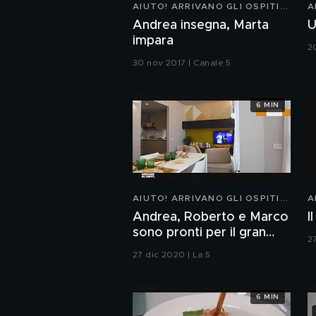
AIUTO! ARRIVANO GLI OSPITI...
A
Andrea insegna, Marta
U
impara
2
30 nov 2017 | Canale 5
6 MIN
AIUTO! ARRIVANO GLI OSPITI...
A
Andrea, Roberto e Marco
I
sono pronti per il gran
2
finale
27 dic 2020 | La 5
6 MIN