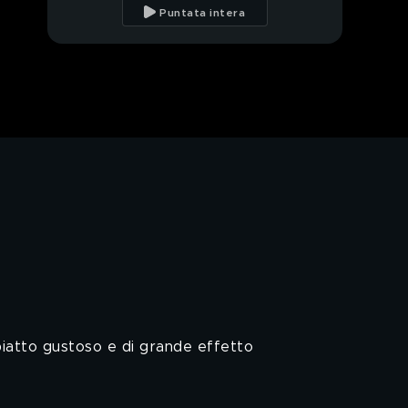
Puntata intera
Impepata di cozze con
gin e pompelmo
Rivestimenti, carta da
parati e nuovi mobili
Coccio al cartoccio
Una mise en place
perfetta
PROSSIMO VIDEO
Tutto è pronto per la
grande sorpresa
piatto gustoso e di grande effetto
Tutto a gonfie vele!