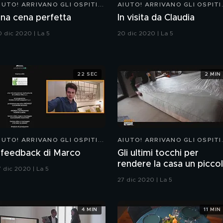
IUTO! ARRIVANO GLI OSPITI...
AIUTO! ARRIVANO GLI OSPITI.
na cena perfetta
In visita da Claudia
0 dic 2020 | La 5
20 dic 2020 | La 5
22 SEC
2 MIN
IUTO! ARRIVANO GLI OSPITI...
AIUTO! ARRIVANO GLI OSPITI.
l feedback di Marco
Gli ultimi tocchi per
rendere la casa un picco
7 dic 2020 | La 5
gioiello
27 dic 2020 | La 5
4 MIN
11 MIN