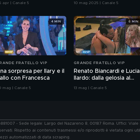
5 apr | Canale 5
10 mag 2025 | Canale 5
4 MIN
6 MIN
RANDE FRATELLO VIP
GRANDE FRATELLO VIP
na sorpresa per Ilary e il
Renato Biancardi e Lucia
allo con Francesca
Ilardo: dalla gelosia al
bacio
0 mag | Canale 5
13 mag | Canale 5
76881007 - Sede legale: Largo del Nazareno 8, 00187 Roma. Uffici: Vial
ervati. Rispetto ai contenuti trasmessi e/o riprodotti è vietata ogni uti
 mezzi automatizzati di data scraping.