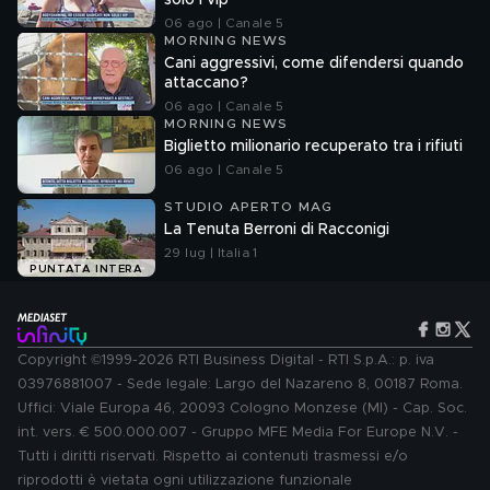
solo i vip
06 ago | Canale 5
MORNING NEWS
Cani aggressivi, come difendersi quando
attaccano?
06 ago | Canale 5
MORNING NEWS
Biglietto milionario recuperato tra i rifiuti
06 ago | Canale 5
STUDIO APERTO MAG
La Tenuta Berroni di Racconigi
29 lug | Italia 1
PUNTATA INTERA
Copyright ©1999-2026 RTI Business Digital - RTI S.p.A.: p. iva
03976881007 - Sede legale: Largo del Nazareno 8, 00187 Roma.
Uffici: Viale Europa 46, 20093 Cologno Monzese (MI) - Cap. Soc.
int. vers. € 500.000.007 - Gruppo MFE Media For Europe N.V. -
Tutti i diritti riservati. Rispetto ai contenuti trasmessi e/o
riprodotti è vietata ogni utilizzazione funzionale