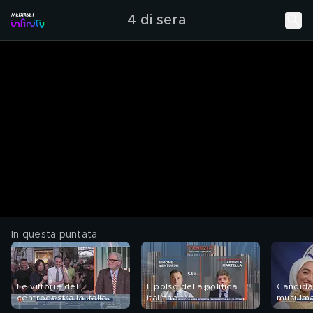
4 di sera
In questa puntata
Le vittorie del
Il polso della politica
Candidat
centrodestra in Italia
italiana
musulm