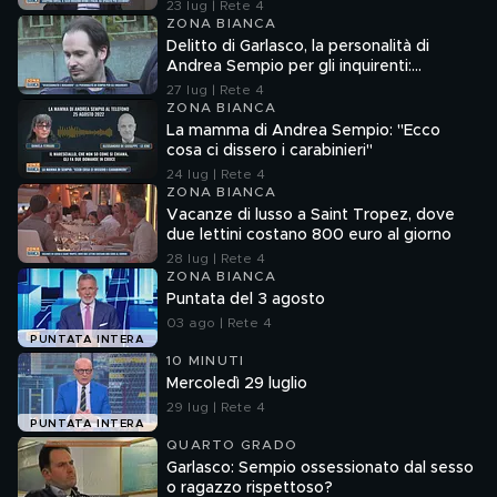
23 lug | Rete 4
ZONA BIANCA
Delitto di Garlasco, la personalità di
Andrea Sempio per gli inquirenti:
"Ossessionato e bugiardo"
27 lug | Rete 4
ZONA BIANCA
La mamma di Andrea Sempio: "Ecco
cosa ci dissero i carabinieri"
24 lug | Rete 4
ZONA BIANCA
Vacanze di lusso a Saint Tropez, dove
due lettini costano 800 euro al giorno
28 lug | Rete 4
ZONA BIANCA
Puntata del 3 agosto
03 ago | Rete 4
PUNTATA INTERA
10 MINUTI
Mercoledì 29 luglio
29 lug | Rete 4
PUNTATA INTERA
QUARTO GRADO
Garlasco: Sempio ossessionato dal sesso
o ragazzo rispettoso?