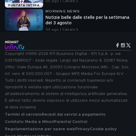
05 ago | Canale 5
PUNTATA INTERA
MORNING NEWS
Notizie belle dalle stelle per la settimana
del 3 agosto
03 ago | Canale 5
Copyright ©1999-2026 RTI Business Digital - RTI S.p.A.: p. iva
03976881007 - Sede legale: Largo del Nazareno 8, 00187 Roma.
Uffici: Viale Europa 46, 20093 Cologno Monzese (MI) - Cap. Soc.
int. vers. € 500.000.007 - Gruppo MFE Media For Europe N.V. -
Tutti i diritti riservati. Rispetto ai contenuti trasmessi e/o
riprodotti è vietata ogni utilizzazione funzionale
all'addestramento di sistemi di intelligenza artificiale generativa.
È altresì fatto divieto espresso di utilizzare mezzi automatizzati
di data scraping.
Termini di servizio
Recedi dai servizi a pagamento
Comitato Media e Minori
Parental Control
Regolamentazione per opere web
Privacy
Cookie policy