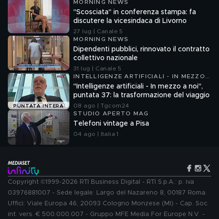
MORNING NEWS
"Scosciata" in conferenza stampa: fa
discutere la vicesindaca di Livorno
27 lug | Canale 5
MORNING NEWS
Dipendenti pubblici, rinnovato il contratto
collettivo nazionale
31 lug | Canale 5
INTELLIGENZE ARTIFICIALI - IN MEZZO
A NOI
"Intelligenze artificiali - In mezzo a noi",
puntata 37: la trasformazione del viaggio
08 ago | Tgcom24
PUNTATA INTERA
STUDIO APERTO MAG
Telefoni vintage a Pisa
04 ago | Italia 1
Copyright ©1999-2026 RTI Business Digital - RTI S.p.A.: p. iva
03976881007 - Sede legale: Largo del Nazareno 8, 00187 Roma.
Uffici: Viale Europa 46, 20093 Cologno Monzese (MI) - Cap. Soc.
int. vers. € 500.000.007 - Gruppo MFE Media For Europe N.V. -