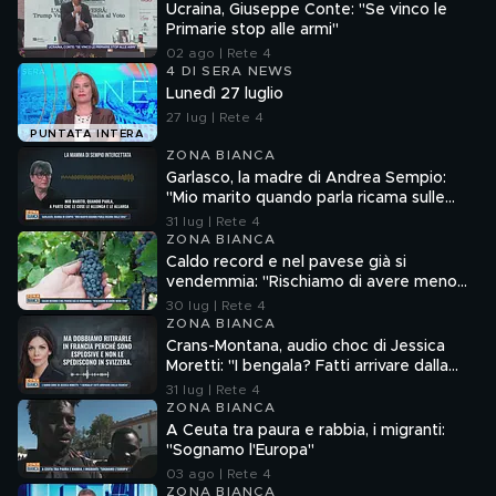
Ucraina, Giuseppe Conte: "Se vinco le
Primarie stop alle armi"
02 ago | Rete 4
4 DI SERA NEWS
Lunedì 27 luglio
27 lug | Rete 4
PUNTATA INTERA
ZONA BIANCA
Garlasco, la madre di Andrea Sempio:
"Mio marito quando parla ricama sulle
cose"
31 lug | Rete 4
ZONA BIANCA
Caldo record e nel pavese già si
vendemmia: "Rischiamo di avere meno
vino"
30 lug | Rete 4
ZONA BIANCA
Crans-Montana, audio choc di Jessica
Moretti: "I bengala? Fatti arrivare dalla
Francia"
31 lug | Rete 4
ZONA BIANCA
A Ceuta tra paura e rabbia, i migranti:
"Sognamo l'Europa"
03 ago | Rete 4
ZONA BIANCA