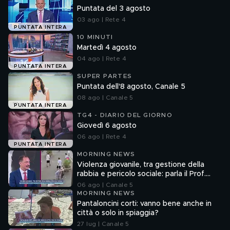
Puntata del 3 agosto
03 ago | Rete 4
PUNTATA INTERA
10 MINUTI
Martedì 4 agosto
04 ago | Rete 4
PUNTATA INTERA
SUPER PARTES
Puntata dell'8 agosto, Canale 5
08 ago | Canale 5
PUNTATA INTERA
TG4 - DIARIO DEL GIORNO
Giovedì 6 agosto
06 ago | Rete 4
PUNTATA INTERA
MORNING NEWS
Violenza giovanile, tra gestione della
rabbia e pericolo sociale: parla il Prof.
Pierpaolo Limone
06 ago | Canale 5
MORNING NEWS
Pantaloncini corti: vanno bene anche in
città o solo in spiaggia?
27 lug | Canale 5