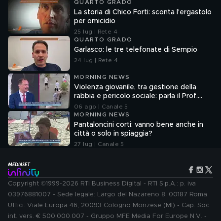
QUARTO GRADO
La storia di Chico Forti: sconta l'ergastolo
per omicidio
25 lug | Rete 4
QUARTO GRADO
Garlasco: le tre telefonate di Sempio
24 lug | Rete 4
MORNING NEWS
Violenza giovanile, tra gestione della
rabbia e pericolo sociale: parla il Prof.
Pierpaolo Limone
06 ago | Canale 5
MORNING NEWS
Pantaloncini corti: vanno bene anche in
città o solo in spiaggia?
27 lug | Canale 5
Copyright ©1999-2026 RTI Business Digital - RTI S.p.A.: p. iva
03976881007 - Sede legale: Largo del Nazareno 8, 00187 Roma.
Uffici: Viale Europa 46, 20093 Cologno Monzese (MI) - Cap. Soc.
int. vers. € 500.000.007 - Gruppo MFE Media For Europe N.V. -