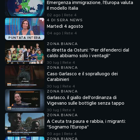
Emergenza immigrazione, l'Europa valuta
il modello Italia
02 ago | Rete 4
4 DI SERA NEWS
Martedì 4 agosto
04 ago | Rete 4
PUNTATA INTERA
ZONA BIANCA
In diretta da Ostuni: "Per difenderci dal
caldo abbiamo solo i ventagli"
30 lug | Rete 4
ZONA BIANCA
Caso Garlasco e il sopralluogo dei
Carabinieri
30 lug | Rete 4
ZONA BIANCA
Garlasco, il giallo dell'ordinanza di
Vigevano sulle bottiglie senza tappo
30 lug | Rete 4
ZONA BIANCA
A Ceuta tra paura e rabbia, i migranti:
"Sognamo l'Europa"
03 ago | Rete 4
ZONA BIANCA