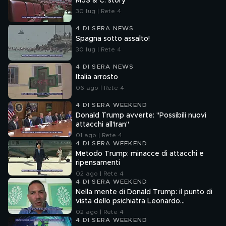
M5S & C. story
30 lug | Rete 4
4 DI SERA NEWS
Spagna sotto assalto!
30 lug | Rete 4
4 DI SERA NEWS
Italia arrosto
06 ago | Rete 4
4 DI SERA WEEKEND
Donald Trump avverte: "Possibili nuovi
attacchi all'Iran"
01 ago | Rete 4
4 DI SERA WEEKEND
Metodo Trump: minacce di attacchi e
ripensamenti
02 ago | Rete 4
4 DI SERA WEEKEND
Nella mente di Donald Trump: il punto di
vista dello psichiatra Leonardo
Mendolicchio
02 ago | Rete 4
4 DI SERA WEEKEND