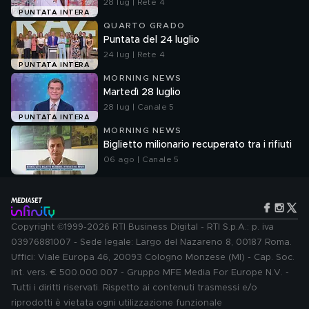
28 lug | Rete 4
PUNTATA INTERA
QUARTO GRADO
Puntata del 24 luglio
24 lug | Rete 4
PUNTATA INTERA
MORNING NEWS
Martedì 28 luglio
28 lug | Canale 5
PUNTATA INTERA
MORNING NEWS
Biglietto milionario recuperato tra i rifiuti
06 ago | Canale 5
Copyright ©1999-2026 RTI Business Digital - RTI S.p.A.: p. iva
03976881007 - Sede legale: Largo del Nazareno 8, 00187 Roma.
Uffici: Viale Europa 46, 20093 Cologno Monzese (MI) - Cap. Soc.
int. vers. € 500.000.007 - Gruppo MFE Media For Europe N.V. -
Tutti i diritti riservati. Rispetto ai contenuti trasmessi e/o
riprodotti è vietata ogni utilizzazione funzionale