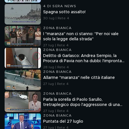
PUNTATA INTERA
4 DI SERA NEWS
Spagna sotto assalto!
30 lug | Rete 4
ZONA BIANCA
I "maranza" non ci stanno: "Per noi vale
solo la legge della strada"
27 lug | Rete 4
ZONA BIANCA
Delitto di Garlasco: Andrea Sempio, la
Procura di Pavia non ha dubbi: l'impronta
33 è la pistola fumante
28 lug | Rete 4
ZONA BIANCA
Allarme "maranza" nelle città italiane
27 lug | Rete 4
ZONA BIANCA
Parla la sorella di Paolo Sarullo,
tretraplegico dopo l'aggressione di una
baby gang
27 lug | Rete 4
ZONA BIANCA
Puntata del 27 luglio
27 lug | Rete 4