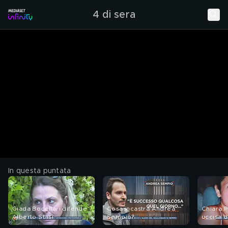
4 di sera
In questa puntata
Giada Bocellari difende
Cosa incastra Andrea
Chiara P
Alberto Stasi
Sempio?
uccisa 
Sempio