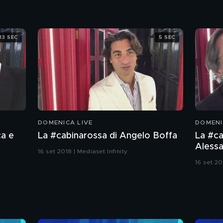
13 SEC
5 SEC
DOMENICA LIVE
DOMENI
ca e
La #cabinarossa di Angelo Boffa
La #ca
Aless
16 set 2018 | Mediaset Infinity
16 set 20