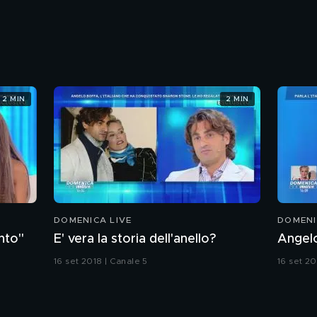
2 MIN
2 MIN
DOMENICA LIVE
DOMENI
nto"
E' vera la storia dell'anello?
Angelo
16 set 2018 | Canale 5
16 set 20