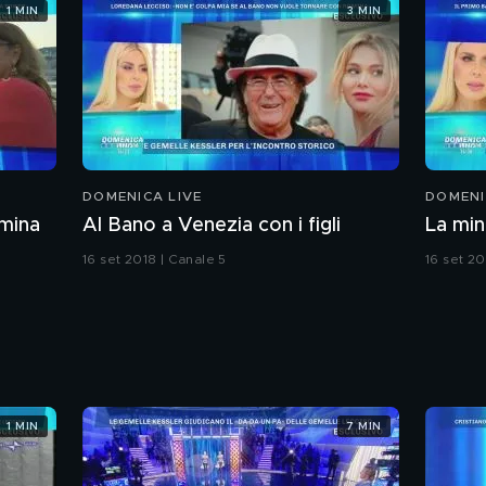
1 MIN
3 MIN
DOMENICA LIVE
DOMENI
omina
Al Bano a Venezia con i figli
La min
16 set 2018 | Canale 5
16 set 20
1 MIN
7 MIN