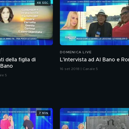
48 SEC
E
DOMENICA LIVE
i della figlia di
L'intervista ad Al Bano e R
 Bano
16 set 2018 | Canale 5
ale 5
7 MIN