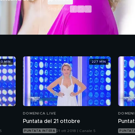
Seguici su:
30 MIN
227 MIN
DOMENICA LIVE
DOMENI
Puntata del 21 ottobre
Puntat
 5
21 ott 2018 | Canale 5
PUNTATA INTERA
PUNTATA