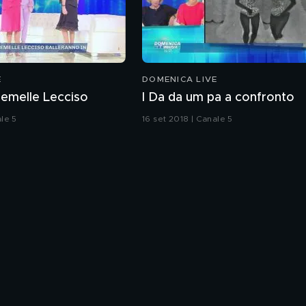
E
DOMENICA LIVE
emelle Lecciso
I Da da um pa a confronto
ale 5
16 set 2018 | Canale 5