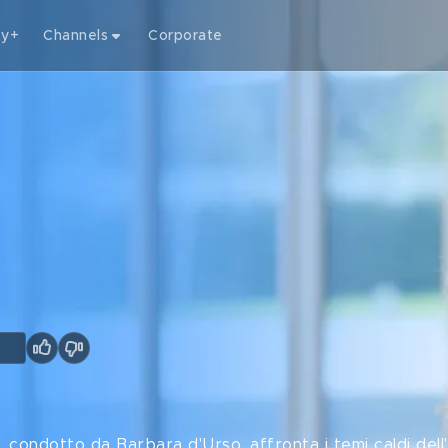
ty+
Channels
Corporate
condotto da Barbara d'Urso, affronta i temi caldi dell'a