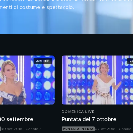
omenti di costume e spettacolo.
239 MIN
2
E
DOMENICA LIVE
 30 settembre
Puntata del 7 ottobre
30 set 2018 | Canale 5
07 ott 2018 | Canale
PUNTATA INTERA