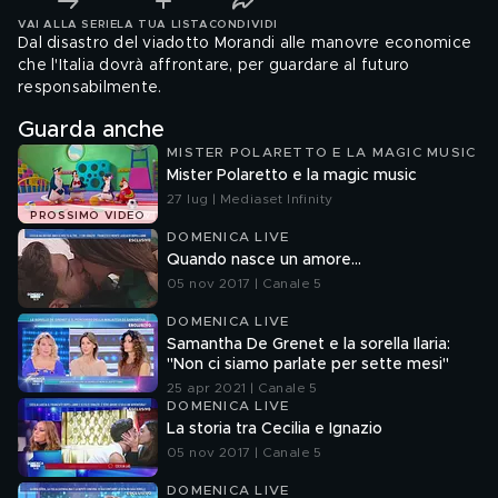
VAI ALLA SERIE
LA TUA LISTA
CONDIVIDI
Dal disastro del viadotto Morandi alle manovre economice
che l'Italia dovrà affrontare, per guardare al futuro
responsabilmente.
Guarda anche
MISTER POLARETTO E LA MAGIC MUSIC
Mister Polaretto e la magic music
27 lug | Mediaset Infinity
PROSSIMO VIDEO
DOMENICA LIVE
Quando nasce un amore...
05 nov 2017 | Canale 5
DOMENICA LIVE
Samantha De Grenet e la sorella Ilaria:
"Non ci siamo parlate per sette mesi"
25 apr 2021 | Canale 5
DOMENICA LIVE
La storia tra Cecilia e Ignazio
05 nov 2017 | Canale 5
DOMENICA LIVE