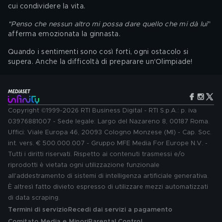
cui condividere la vita.
"Penso che nessun altro mi possa dare quello che mi dà lui
" 
afferma emozionata la ginnasta. 
Quando i sentimenti sono così forti, ogni ostacolo si 
supera. Anche la difficoltà di preparare un'Olimpiade!
Copyright ©1999-2026 RTI Business Digital - RTI S.p.A.: p. iva
03976881007 - Sede legale: Largo del Nazareno 8, 00187 Roma.
Uffici: Viale Europa 46, 20093 Cologno Monzese (MI) - Cap. Soc.
int. vers. € 500.000.007 - Gruppo MFE Media For Europe N.V. -
Tutti i diritti riservati. Rispetto ai contenuti trasmessi e/o
riprodotti è vietata ogni utilizzazione funzionale
all'addestramento di sistemi di intelligenza artificiale generativa.
È altresì fatto divieto espresso di utilizzare mezzi automatizzati
di data scraping.
Termini di servizio
Recedi dai servizi a pagamento
Comitato Media e Minori
Parental Control