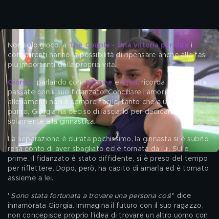
Non solo gioco, a 
The Couple - Una vittoria per due
 i 
concorrenti hanno la possibilità di ripensare anche alle fasi 
più importanti della propria vita. 
Giorgia
, parlando con 
Jasmine
 e 
Irma
, ricorda le difficoltà 
passate con il suo fidanzato. Conciliare l'amore con gli 
allenamenti non è sempre facile, tanto che a un certo 
punto, Giorgia ha deciso di lasciarlo per dedicarsi 
solamente alla ginnastica. 
La separazione è durata pochissimo, la ginnasta si è subito 
resa conto di aver sbagliato ed è tornata da lui. Sulle 
prime, il fidanzato è stato diffidente, si è preso del tempo 
per riflettere. Dopo, però, ha capito di amarla ed è tornato 
assieme a lei. 
"
Sono stata fortunata a trovare una persona cos
ì" dice 
innamorata Giorgia. Immagina il futuro con il suo ragazzo, 
non concepisce proprio l'idea di trovare un altro uomo con 