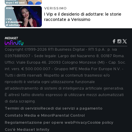
VERISSIMO
I Vip e il desiderio di adottare: le storie
raccontate a Verissimo
Copyright ©1999-2026 RTI Business Digital - RTI S.p.A.: p. iva
03976881007 - Sede legale: Largo del Nazareno 8, 00187 Roma.
Uffici: Viale Europa 46, 20093 Cologno Monzese (MI) - Cap. Soc.
int. vers. € 500.000.007 - Gruppo MFE Media For Europe N.V. -
Tutti i diritti riservati. Rispetto ai contenuti trasmessi e/o
riprodotti è vietata ogni utilizzazione funzionale
all'addestramento di sistemi di intelligenza artificiale generativa.
È altresì fatto divieto espresso di utilizzare mezzi automatizzati
di data scraping.
Termini di servizio
Recedi dai servizi a pagamento
Comitato Media e Minori
Parental Control
Regolamentazione per opere web
Privacy
Cookie policy
Cos'è Mediaset Infinity